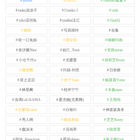
Byoru
LRXX
Natsuko夏夏子
rioko凉凉子
Umeko J
vmb
yiko湿润兔
yuuhui玉汇
ZinieQ
丽柜
写真模特
合集
咬一口兔娘
唐安琪
喵糖印画
奈汐酱Nice
妲己_Toxic
安然anran
小仓千代w
尤蜜荟
徐莉芝Booty
微密圈
抖娘-利世
日奈娇
星之迟迟
杏子Yada
杨晨晨Yome
林星阑
桜井宁宁
水淼aqua
洛璃LoLiSAMA
爱尤物(尤果网)
王雨纯
王馨瑶yanni
白银81
神楽坂真冬
秀人网
精选单套
芝芝Booty
蠢沫沫
语画界
陆萱萱
雨波_HaneAme
霜月shimo
鱼子酱Fish