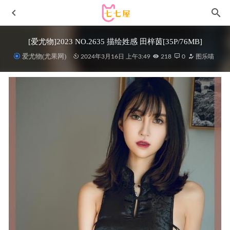
[爱尤物]2023 NO.2635 描绘姓感 田梓茵[35P/76MB]
爱尤物(尤果网)
2024年3月16日 上午3:49
218
0
图乐喵
物恋传媒 – 写真图片合集【持续更新中】
2026-02-11
Umeko J – Spider Gwen [149P+1V／1.27GB]
2025-08-29
日奈娇 – NO.122 垂耳兔 [105P3V-1.43G]
2024-05-28
[微密圈]脸红Dearie –各种秒杀镜头和角度 [22P-61M]
2023-
08-05
Hanari(하나리) –NO.04[DJAWA] Snow Cat #2[119P/1.39GB]
2022-05-06