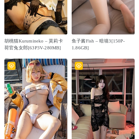
胡桃猫Kurumineko – 莫莉卡
鱼子酱Fish – 暗墙3[150P-
荷官兔女郎[63P3V-280MB]
1.86GB]