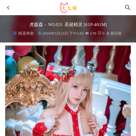
虎森森 – NO.031 圣诞精灵 [61P-401M]
精选单套
2024年5月22日 下午2:45
178
0
图乐喵
[Xiuren秀人网]2025.05.14 NO.10276 小翩翩[67+1P/630MB]
2025-12-04
嗲囡囡 – 2015.10.15 VOL.008 傅诗瑤SIRI[44+1P351M]
2022-11-07
许岚LAN – NO.25 放学回家 [31P-458MB]
2023-07-09
安食Ajiki – NO.12 碧蓝航线 大凤 JK[40P-279MB]
2025-06-
19