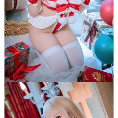
Sia – [Paranhosu] 2022 – Blue Water [51P-206MB]
2022-12-18