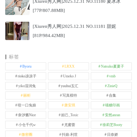
[Xiuren秀人网]2025.12.31 NO.11180 夏冰冰
[77P/807.88MB]
[Xiuren秀人网]2025.12.31 NO.11181 甜妮
[81P/984.42MB]
标签
Byoru
LRXX
Natsuko夏夏子
rioko凉凉子
Umeko J
vmb
yiko湿润兔
yuuhui玉汇
ZinieQ
丽柜
写真模特
合集
咬一口兔娘
唐安琪
喵糖印画
奈汐酱Nice
妲己_Toxic
安然anran
小仓千代w
尤蜜荟
徐莉芝Booty
微密圈
抖娘-利世
日奈娇