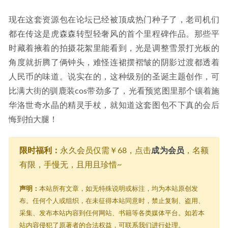
现在这套资源包在论坛已经被顶成热门种子了，老司机们
都在传这是虎森森转型轻奢风的首个里程碑作品。那些平
时藏着掖着的拍摄花絮里能看到，光是调整雪景打光板的
角度就折腾了俩钟头，难怪连裙摆褶皱的阴影过渡都透着
人民币的味道。说实在的，这种级别的圣诞主题创作，可
比满大街的驯鹿装cos带劲多了，光看预览图里那个镶着施
华洛世奇水晶的精灵手杖，就知道这套图包不下真的会后
悔到拍大腿！
限时福利：
永久会员仅需￥68，点击
成为会员
，名额
有限，手慢无，且用且珍惜~
声明：
本站所有文章，如无特殊说明或标注，均为本站原创发
布。任何个人或组织，在未征得本站同意时，禁止复制、盗用、
采集、发布本站内容到任何网站、书籍等各类媒体平台。如若本
站内容侵犯了原著者的合法权益，可联系我们进行处理。