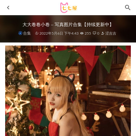
大大卷卷小卷 – 写真图片合集【持续更新中】
合集
2022年5月6日 下午4:43
255
0
涩吉吉
是一只废喵了- NO.05 圣诞比基尼+连衣裙 [72P3V-620MB]
2022-12-22
[Xiuren秀人网]2024.12.11 NO.9582 拍黄瓜
girl[71+1P/704MB]
2025-06-04
[微密圈]陈大小姐 – 彩云色彩 [32P-14M]
2024-08-05
[微密圈]陈妮妮 –辣妹套装[15P-22M]
2024-03-11
[Xiuren秀人网]2024.07.01 NO.8784 Zoe柚柚[64+1P/525MB]