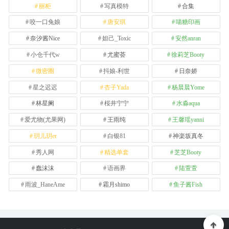
丽柜
写真模特
合集
咬一口兔娘
唐安琪
喵糖印画
奈汐酱Nice
妲己_Toxic
安然anran
小仓千代w
尤蜜荟
徐莉芝Booty
微密圈
抖娘-利世
日奈娇
星之迟迟
杏子Yada
杨晨晨Yome
林星阑
桜井宁宁
水淼aqua
爱尤物(尤果网)
王雨纯
王馨瑶yanni
玥儿玥er
白银81
神楽坂真冬
秀人网
精选单套
芝芝Booty
蠢沫沫
语画界
陆萱萱
雨波_HaneAme
霜月shimo
鱼子酱Fish