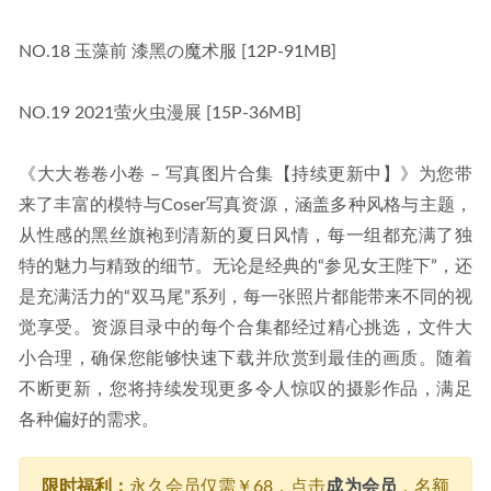
NO.18 玉藻前 漆黑の魔术服 [12P-91MB]
NO.19 2021萤火虫漫展 [15P-36MB]
《大大卷卷小卷 – 写真图片合集【持续更新中】》为您带
来了丰富的模特与Coser写真资源，涵盖多种风格与主题，
从性感的黑丝旗袍到清新的夏日风情，每一组都充满了独
特的魅力与精致的细节。无论是经典的“参见女王陛下”，还
是充满活力的“双马尾”系列，每一张照片都能带来不同的视
觉享受。资源目录中的每个合集都经过精心挑选，文件大
小合理，确保您能够快速下载并欣赏到最佳的画质。随着
不断更新，您将持续发现更多令人惊叹的摄影作品，满足
各种偏好的需求。
限时福利：
永久会员仅需￥68，点击
成为会员
，名额