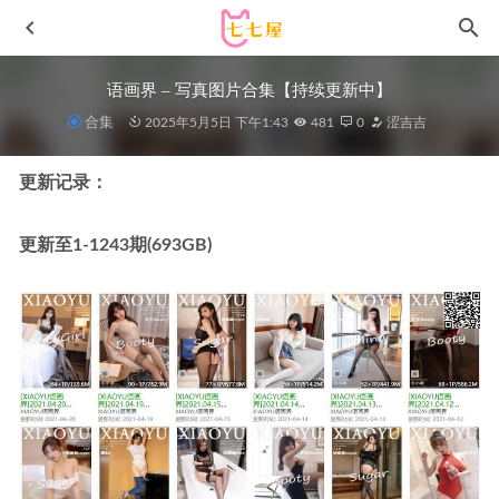
语画界 – 写真图片合集【持续更新中】
合集
2025年5月5日 下午1:43
481
0
涩吉吉
更新记录：
更新至1-1243期(693GB)
过期米线线喵 –NO.132 撒娇小猫[28P/68MB]
2022-05-06
[XIAOYU语画界]2022.02.16 VOL.717 梦心玥[74+1P／
582MB]
2023-02-27
[爱尤物]2023 NO.2732 心底的悸动 安晴[35P/77MB]
2024-
07-07
水淼aqua – NO.130 蛇喰梦子2 同人兔女郎[68P-81M]
2022-
12-09