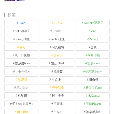
标签
Byoru
LRXX
Natsuko夏夏子
rioko凉凉子
Umeko J
vmb
yiko湿润兔
yuuhui玉汇
ZinieQ
丽柜
写真模特
合集
咬一口兔娘
唐安琪
喵糖印画
奈汐酱Nice
妲己_Toxic
安然anran
小仓千代w
尤蜜荟
徐莉芝Booty
微密圈
抖娘-利世
日奈娇
星之迟迟
杏子Yada
杨晨晨Yome
林星阑
桜井宁宁
水淼aqua
爱尤物(尤果网)
王雨纯
王馨瑶yanni
玥儿玥er
白银81
神楽坂真冬