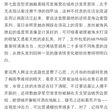
第七套造型里她戴着猫耳发箍窝在绒布沙发里那张，左手
无名指沾着没擦干净的指甲油，这种不经意的生活化痕迹
反而让画面活泛起来。要说这套图最绝的还得是海边黄昏
系列，落日余晖里她赤脚踩在浪花上的背影，发丝被海风
撩起的弧度简直像是计算好的，可仔细看裙摆被海水打湿
的褶皱又透着天然的凌乱美。对了，文件包里的887MB容
量塞得满满当当，光沙滩场景就有二十多张不同角度的连
拍，从撩头发到回眸一笑的微表情变化都给你整得明明白
白。
要说秀人网这次选题也是费了心思，六月份的拍摄特意挑
了梅雨季难得的晴天，看章芃芃撑着油纸伞站在青石巷那
张，伞骨上挂的水珠还在往下滴呢。不过要说最让人挪不
开眼的，还得数她穿星空渐变纱裙躺在天文望远镜旁边那
组，裙摆铺开像银河洒在地板上，睫毛上还粘着亮片妆——
这视觉冲击力，可比普通棚拍带感多了。对了，记得早点