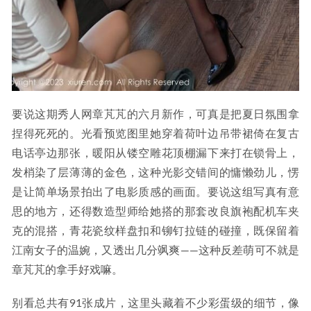
要说这期秀人网章芃芃的六月新作，可真是把夏日氛围拿
捏得死死的。光看预览图里她穿着荷叶边吊带裙倚在复古
电话亭边那张，暖阳从镂空雕花顶棚漏下来打在锁骨上，
发梢染了层薄薄的金色，这种光影交错间的慵懒劲儿，愣
是让简单场景拍出了电影质感的画面。要说这组写真有意
思的地方，还得数造型师给她搭的那套改良旗袍配机车夹
克的混搭，青花瓷纹样盘扣和铆钉拉链的碰撞，既保留着
江南女子的温婉，又透出几分飒爽——这种反差萌可不就是
章芃芃的拿手好戏嘛。
别看总共有91张成片，这里头藏着不少彩蛋级的细节，像