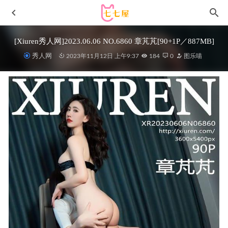
[Xiuren秀人网]2023.06.06 NO.6860 章芃芃[90+1P／887MB]
秀人网
2023年11月12日 上午9:37
184
0
图乐喵
[Ugirls尤果网]爱尤物 2022.06.19 No.2350 小玉[35P]
2023-
01-16
[Xiuren秀人网]2025.12.09 NO.11086 shelly诗莉吖
[86P/1.01GB]
28天前
[Xiuren秀人网]2023.06.15 NO.6925 陆萱萱[82+1P／737MB]
2023-11-25
[Xiuren秀人网]2024.08.08 NO.8988 陆萱萱[80+1P/689MB]