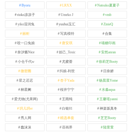
Byoru
LRXX
Natsuko夏夏子
rioko凉凉子
Umeko J
vmb
yiko湿润兔
yuuhui玉汇
ZinieQ
丽柜
写真模特
合集
咬一口兔娘
唐安琪
喵糖印画
奈汐酱Nice
妲己_Toxic
安然anran
小仓千代w
尤蜜荟
徐莉芝Booty
微密圈
抖娘-利世
日奈娇
星之迟迟
杏子Yada
杨晨晨Yome
林星阑
桜井宁宁
水淼aqua
爱尤物(尤果网)
王雨纯
王馨瑶yanni
玥儿玥er
白银81
神楽坂真冬
秀人网
精选单套
芝芝Booty
蠢沫沫
语画界
陆萱萱