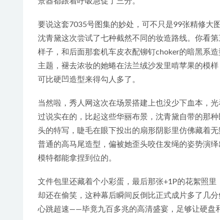
景器都跟着呼吸急促了三分。
要说这套7035号图集的妙处，可不只是99张精修大
沈青黛这次尝试了七种截然不同的妆造路线。你看第
样子，和后面那套机车皮衣配铆钉choker的暗黑系
主题，褪去浓妆的她蜷在法兰绒沙发里啃苹果的模样
可比硬凹造型来得勾人多了。
当然啦，秀人网这次在场景搭建上也没少下血本，光
过说实在的，比起这些华丽布景，沈青黛自带的那种
头的特写，睫毛在眼下投出的扇形阴影里仿佛藏着无
普通的高马尾造型，偏被她歪头咬住发绳的姿势演绎
模特都能拿捏到位的。
文件包里还藏着个小彩蛋，最后那张+1P的花絮照
却还在偷笑，这种幕后瞬间反倒比正式成片多了几分
心跳超速——毕竟九百多兆的高清盛宴，足够让硬盘