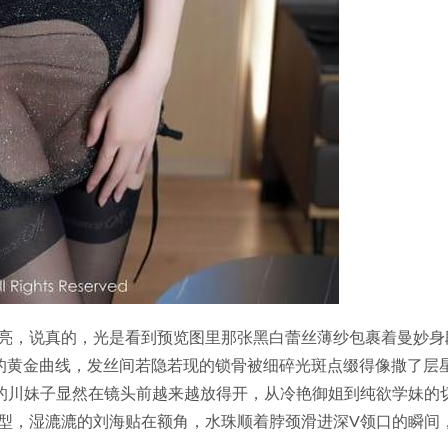
亮，说真的，光是看到预览图里那张黑白蕾丝薄纱包裹着曼妙身
的黄金曲线，发丝间若隐若现的锁骨被细碎光斑点缀得像撒了层
2的川妹子显然在镜头前越来越放得开，从冷艳御姐到纯欲学妹的
型，湿漉漉的刘海贴在额角，水珠顺着脖颈滑进深V领口的瞬间