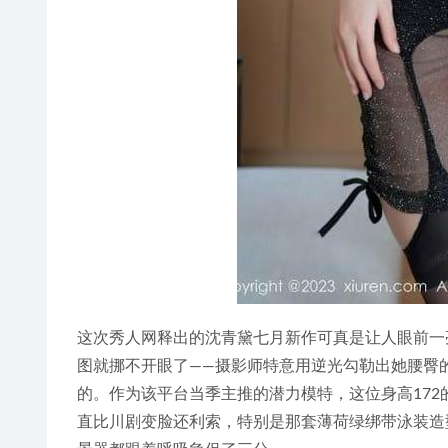
这次秀人网释出的沈青黛七月新作可真是让人眼前一
图就挪不开眼了——摄影师特意用逆光勾勒出她腰臀
的。作为该平台当季主推的潜力模特，这位身高17
直比川剧变脸还利索，特别是那套薄荷绿绑带泳装造