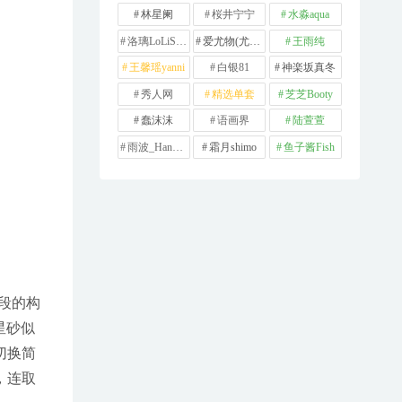
林星阑
桜井宁宁
水淼aqua
洛璃LoLiSAMA
爱尤物(尤果网)
王雨纯
王馨瑶yanni
白银81
神楽坂真冬
秀人网
精选单套
芝芝Booty
蠢沫沫
语画界
陆萱萱
雨波_HaneAme
霜月shimo
鱼子酱Fish
段的构
星砂似
切换简
，连取