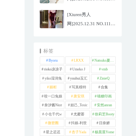
夏冰冰[77P/807.88MB]
[Xiuren秀人
网]2025.12.31 NO.11181
甜妮[81P/984.42MB]
标签
Byoru
LRXX
Natsuko夏夏子
rioko凉凉子
Umeko J
vmb
yiko湿润兔
yuuhui玉汇
ZinieQ
丽柜
写真模特
合集
咬一口兔娘
唐安琪
喵糖印画
奈汐酱Nice
妲己_Toxic
安然anran
小仓千代w
尤蜜荟
徐莉芝Booty
微密圈
抖娘-利世
日奈娇
星之迟迟
杏子Yada
杨晨晨Yome