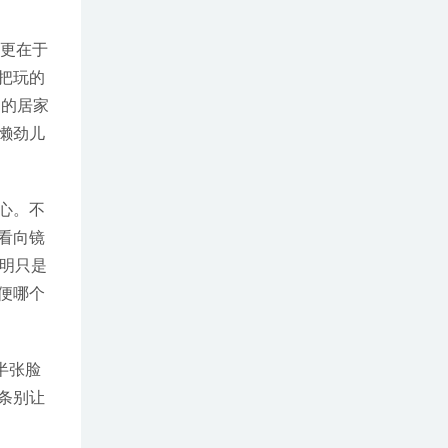
，更在于
把玩的
间的居家
懒劲儿
心。不
看向镜
明只是
便哪个
半张脸
条别让