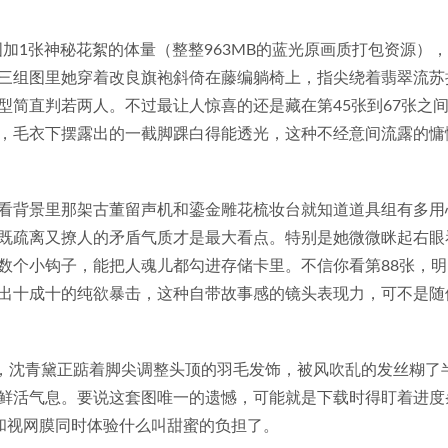
图加1张神秘花絮的体量（整整963MB的蓝光原画质打包资源）
三组图里她穿着改良旗袍斜倚在藤编躺椅上，指尖绕着翡翠流苏
造型简直判若两人。不过最让人惊喜的还是藏在第45张到67张之
，毛衣下摆露出的一截脚踝白得能透光，这种不经意间流露的慵
看背景里那架古董留声机和鎏金雕花梳妆台就知道道具组有多用
既疏离又撩人的矛盾气质才是最大看点。特别是她微微眯起右眼
数个小钩子，能把人魂儿都勾进存储卡里。不信你看第88张，明
出十成十的纯欲暴击，这种自带故事感的镜头表现力，可不是随
里，沈青黛正踮着脚尖调整头顶的羽毛发饰，被风吹乱的发丝糊了
鲜活气息。要说这套图唯一的遗憾，可能就是下载时得盯着进度
和视网膜同时体验什么叫甜蜜的负担了。