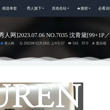
精选单套
秀人旗下
其他名站
🔥微密
必看说
n秀人网]2023.07.06 NO.7035 沈青黛[99+1P
秀人网
2023年12月18日 上午5:37
165
0
图乐喵
23 NO.2653 想到你的时候 崔灿[35P/78MB]
2024-05-20
 – 旗袍年 [55P2V 707MB]
2025-03-12
036 cosplay 湿身泳装[61P1V/1.47GB]
2022-05-06
 – NO.103 升舱服务 [128P2V-1.24GB]
2025-01-30
萌子 –黑色蕾丝[59P-33M]
2024-03-08