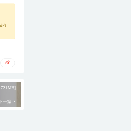
站内
／721MB]
下一篇