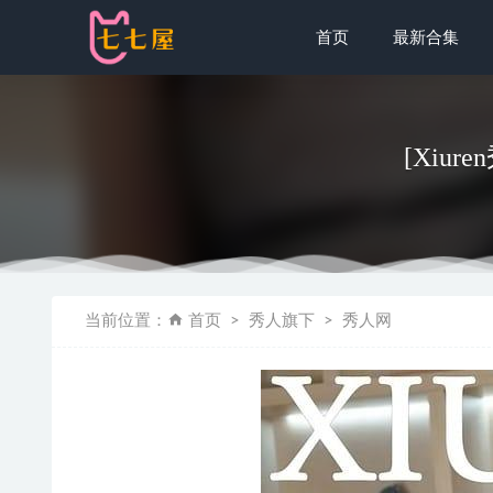
首页
最新合集
[Xiure
[爱尤物]20
当前位置：
首页
秀人旗下
秀人网
奈汐酱nice
白烨 –VOL.
yuuhui玉汇
[微密圈]小