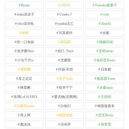
Byoru
LRXX
Natsuko夏夏子
rioko凉凉子
Umeko J
vmb
yiko湿润兔
yuuhui玉汇
ZinieQ
丽柜
写真模特
合集
咬一口兔娘
唐安琪
喵糖印画
奈汐酱Nice
妲己_Toxic
安然anran
小仓千代w
尤蜜荟
徐莉芝Booty
微密圈
抖娘-利世
日奈娇
星之迟迟
杏子Yada
杨晨晨Yome
林星阑
桜井宁宁
水淼aqua
洛璃LoLiSAMA
爱尤物(尤果网)
王雨纯
王馨瑶yanni
白银81
神楽坂真冬
秀人网
精选单套
芝芝Booty
蠢沫沫
语画界
陆萱萱