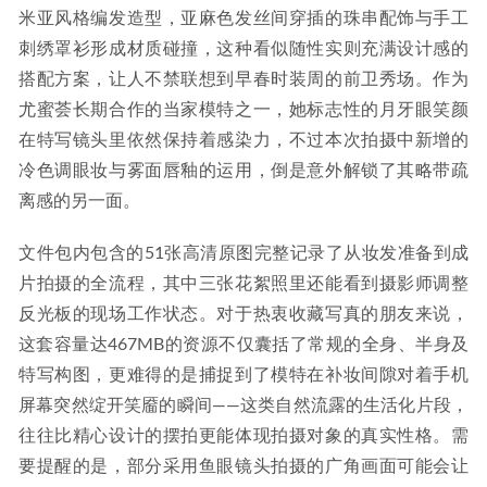
米亚风格编发造型，亚麻色发丝间穿插的珠串配饰与手工
刺绣罩衫形成材质碰撞，这种看似随性实则充满设计感的
搭配方案，让人不禁联想到早春时装周的前卫秀场。作为
尤蜜荟长期合作的当家模特之一，她标志性的月牙眼笑颜
在特写镜头里依然保持着感染力，不过本次拍摄中新增的
冷色调眼妆与雾面唇釉的运用，倒是意外解锁了其略带疏
离感的另一面。
文件包内包含的51张高清原图完整记录了从妆发准备到成
片拍摄的全流程，其中三张花絮照里还能看到摄影师调整
反光板的现场工作状态。对于热衷收藏写真的朋友来说，
这套容量达467MB的资源不仅囊括了常规的全身、半身及
特写构图，更难得的是捕捉到了模特在补妆间隙对着手机
屏幕突然绽开笑靥的瞬间——这类自然流露的生活化片段，
往往比精心设计的摆拍更能体现拍摄对象的真实性格。需
要提醒的是，部分采用鱼眼镜头拍摄的广角画面可能会让