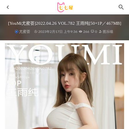
[YouMi尤蜜荟]2022.04.26 VOL.782 王雨纯[50+1P／467MB]
尤蜜荟
2023年2月17日 上午9:36
266
0
图乐喵
[Xiuren秀人网]2025.10.09 NO.10842 尹甜甜
sunny[66P/578.22MB]
2026-05-10
三度_69 – NO.072 水边的阿狄丽娜[32P-740MB]
2022-10-12
[Xiuren秀人网]2024.12.12 NO.9589 徐莉芝
Booty[91+1P/742MB]
2025-06-06
雨波_HaneAme – NO.431 鬼灭之刃 蝴蝶忍[44P-298MB]
2025-11-07