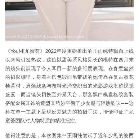
《YouMi尤蜜荟》2022年度重磅推出的王雨纯特辑自上线
以来就引发热议，这位以甜美系风格见长的模特在四月末
的镜头前展现了令人耳目一新的多维度表现。在春意盎然
的摄影棚里，身着香槟色缎面吊带裙的她倚靠在复古雕花
椅背时，肩颈线条与布料光泽交织出的光影游戏堪称视觉
盛宴，而当镜头切换至外景天台，那套黑白棋盘格纹套装
搭配金属耳饰的造型又巧妙平衡了少女感与轻熟韵味——这
种在单一主题下呈现反差魅力的拍摄手法，恰恰印证了尤
蜜荟团队对人物特质的精准把控。
值得注意的是，本次图集中王雨纯尝试了近年少见的波西