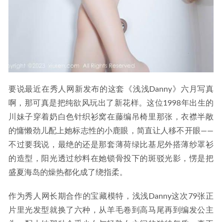
要说最近在秀人网新发布的这套《浅浅Danny》六月写真
啊，那可真是把纯欲风玩出了新花样。这位1998年出生的
川妹子穿着奶白色针织衫窝在藤编吊椅里那张，衣襟半敞
的慵懒劲儿配上她标志性的小鹿眼，简直让人移不开眼——
不过要我说，最绝的还是那套薄荷绿比基尼外搭薄纱罩衫
的造型，阳光透过纱料在她锁骨投下的斑驳光影，愣是把
盛夏海岛的燥热都化成了绕指柔。
作为秀人网长期合作的宝藏模特，浅浅Danny这次79张正
片里光发型就换了六种，从羊毛卷到高马尾再到编发公主