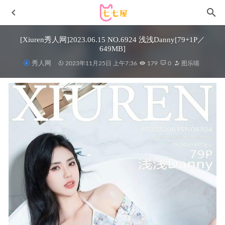
[Xiuren秀人网]2023.06.15 NO.6924 浅浅Danny[79+1P／
649MB]
秀人网
2023年11月25日 上午7:36
179
0
图乐喵
水淼aqua – NO.126 原神甘雨[122P-150MB]
2022-11-02
[XIAOYU语画界]2022.02.22 VOL.721 言沫[84+1P／794MB]
2023-02-27
小仓千代w – NO.049 2023年05月patreon会员合集[102P1V-
665MB]
2023-09-28
[微密圈]俏妞qiaoniuTT –大大大蜜桃臀 [43-168M]
2023-10-
16