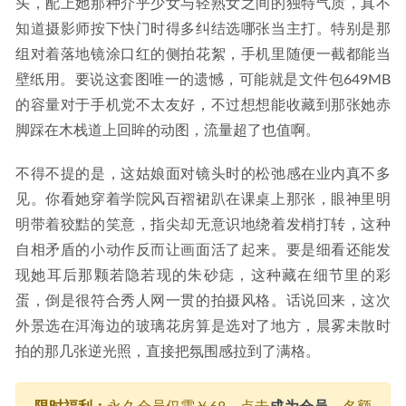
头，配上她那种介乎少女与轻熟女之间的独特气质，真不
知道摄影师按下快门时得多纠结选哪张当主打。特别是那
组对着落地镜涂口红的侧拍花絮，手机里随便一截都能当
壁纸用。要说这套图唯一的遗憾，可能就是文件包649MB
的容量对于手机党不太友好，不过想想能收藏到那张她赤
脚踩在木栈道上回眸的动图，流量超了也值啊。
不得不提的是，这姑娘面对镜头时的松弛感在业内真不多
见。你看她穿着学院风百褶裙趴在课桌上那张，眼神里明
明带着狡黠的笑意，指尖却无意识地绕着发梢打转，这种
自相矛盾的小动作反而让画面活了起来。要是细看还能发
现她耳后那颗若隐若现的朱砂痣，这种藏在细节里的彩
蛋，倒是很符合秀人网一贯的拍摄风格。话说回来，这次
外景选在洱海边的玻璃花房算是选对了地方，晨雾未散时
拍的那几张逆光照，直接把氛围感拉到了满格。