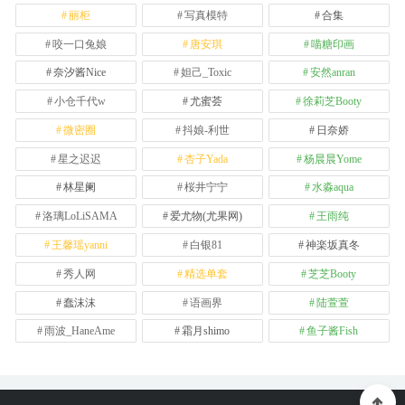
丽柜
写真模特
合集
咬一口兔娘
唐安琪
喵糖印画
奈汐酱Nice
妲己_Toxic
安然anran
小仓千代w
尤蜜荟
徐莉芝Booty
微密圈
抖娘-利世
日奈娇
星之迟迟
杏子Yada
杨晨晨Yome
林星阑
桜井宁宁
水淼aqua
洛璃LoLiSAMA
爱尤物(尤果网)
王雨纯
王馨瑶yanni
白银81
神楽坂真冬
秀人网
精选单套
芝芝Booty
蠢沫沫
语画界
陆萱萱
雨波_HaneAme
霜月shimo
鱼子酱Fish