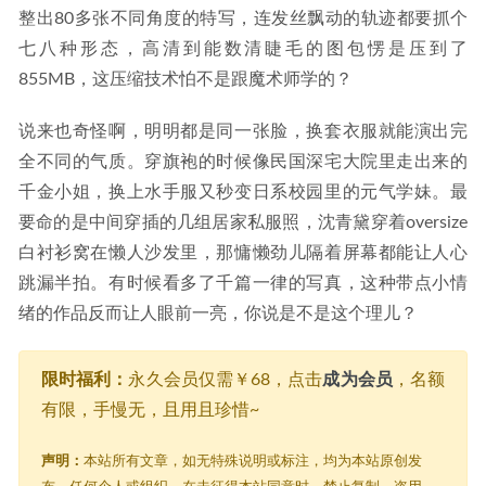
整出80多张不同角度的特写，连发丝飘动的轨迹都要抓个
七八种形态，高清到能数清睫毛的图包愣是压到了
855MB，这压缩技术怕不是跟魔术师学的？
说来也奇怪啊，明明都是同一张脸，换套衣服就能演出完
全不同的气质。穿旗袍的时候像民国深宅大院里走出来的
千金小姐，换上水手服又秒变日系校园里的元气学妹。最
要命的是中间穿插的几组居家私服照，沈青黛穿着oversize
白衬衫窝在懒人沙发里，那慵懒劲儿隔着屏幕都能让人心
跳漏半拍。有时候看多了千篇一律的写真，这种带点小情
绪的作品反而让人眼前一亮，你说是不是这个理儿？
限时福利：
永久会员仅需￥68，点击
成为会员
，名额
有限，手慢无，且用且珍惜~
声明：
本站所有文章，如无特殊说明或标注，均为本站原创发