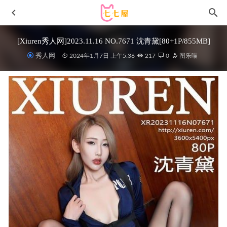
[Xiuren秀人网]2023.11.16 NO.7671 沈青黛[80+1P/855MB]
秀人网
2024年1月7日 上午5:36
217
0
图乐喵
Tina很妖孽呀 – NO.38 定制福利 [30P2V-594MB]
23天前
御女郎 – 2017.01.23 Vol.009 UU阿文[51+1P304M]
2022-11-
16
Natsuko夏夏子 – NO.67 间谍过家家 约尔[64P-399MB]
2025-
06-05
[微密圈]陈大小姐 – 紫色束身衣撩人的很[79P-392M]
2024-
07-09