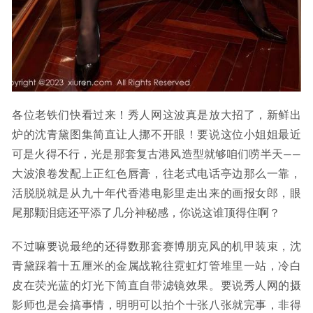
各位老铁们快看过来！秀人网这波真是放大招了，新鲜出
炉的沈青黛图集简直让人挪不开眼！要说这位小姐姐最近
可是火得不行，光是那套复古港风造型就够咱们唠半天——
大波浪卷发配上正红色唇膏，往老式电话亭边那么一靠，
活脱脱就是从九十年代香港电影里走出来的画报女郎，眼
尾那颗泪痣还平添了几分神秘感，你说这谁顶得住啊？
不过嘛要说最绝的还得数那套赛博朋克风的机甲装束，沈
青黛踩着十五厘米的金属战靴往霓虹灯管堆里一站，冷白
皮在荧光蓝的灯光下简直自带滤镜效果。要说秀人网的摄
影师也是会搞事情，明明可以拍个十张八张就完事，非得