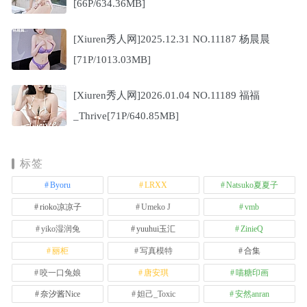
[66P/634.36MB]
[Xiuren秀人网]2025.12.31 NO.11187 杨晨晨
[71P/1013.03MB]
[Xiuren秀人网]2026.01.04 NO.11189 福福
_Thrive[71P/640.85MB]
标签
Byoru
LRXX
Natsuko夏夏子
rioko凉凉子
Umeko J
vmb
yiko湿润兔
yuuhui玉汇
ZinieQ
丽柜
写真模特
合集
咬一口兔娘
唐安琪
喵糖印画
奈汐酱Nice
妲己_Toxic
安然anran