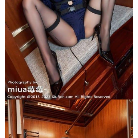
二佐Nisa – NO.236 碧蓝航线-大凤·旗袍 [38P-1.13GB]
6天前