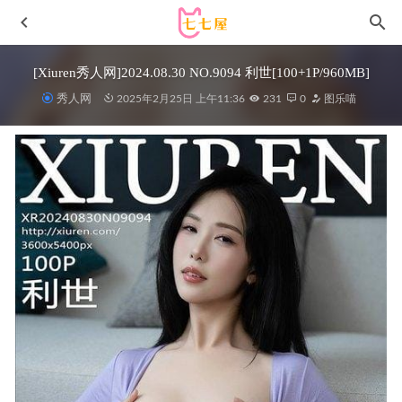
[Xiuren秀人网]2024.08.30 NO.9094 利世[100+1P/960MB]
秀人网
2025年2月25日 上午11:36
231
0
图乐喵
封疆疆v – NO.60 蔚蓝档案 飞鸟马时 圣诞[40-335MB]
2025-
06-05
云溪溪 –NO.86 奶桃 狗狗5.0 [81P3V-924M]
2024-04-07
鱼子酱Fish – NO.218 泡沫[145P-1.58GB]
2025-06-19
[微密圈]脸红Dearie-黑色大洞连衣裙[21P2V-109MB]
2023-
01-29
[Xiuren秀人网]2023.05.23 NO.6788 杨晨晨Yome[85+1P／