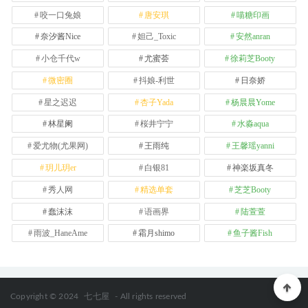
咬一口兔娘
唐安琪
喵糖印画
奈汐酱Nice
妲己_Toxic
安然anran
小仓千代w
尤蜜荟
徐莉芝Booty
微密圈
抖娘-利世
日奈娇
星之迟迟
杏子Yada
杨晨晨Yome
林星阑
桜井宁宁
水淼aqua
爱尤物(尤果网)
王雨纯
王馨瑶yanni
玥儿玥er
白银81
神楽坂真冬
秀人网
精选单套
芝芝Booty
蠢沫沫
语画界
陆萱萱
雨波_HaneAme
霜月shimo
鱼子酱Fish
Copyright © 2024
七七屋
- All rights reserved