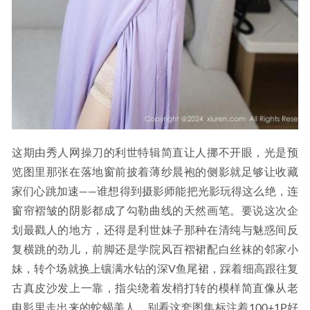
这期由秀人网操刀的利世特辑简直让人挪不开眼，光是预
览图里那张在落地窗前披着薄纱晨袍的侧影就足够让收藏
家们心跳加速——谁想得到摄影师能把光影玩得这么绝，连
窗帘褶皱的阴影都成了勾勒曲线的天然画笔。要说这次企
划最戳人的地方，还得是利世妹子那种在清纯与魅惑间反
复横跳的劲儿，前脚还是学院风百褶裙配白丝袜的邻家小
妹，转个场就换上镶满水钻的深V鱼尾裙，踩着细高跟往复
古真皮沙发上一靠，指尖绕着发梢打转的模样简直像从老
电影里走出来的蛇蝎美人。别看这套图集标注着100+1P好