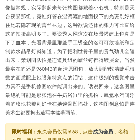
像挺常规，实际翻起来每张构图都藏着小心机，特别是天
台夜景那组，霓虹灯管在湿漉漉的地面投下的光斑刚好框
住她若隐若现的蕾丝袜边，这种欲说还休的张力可比直给
式的拍摄高明多了。要说秀人网这次在场景搭建上也真是
下了血本，光看背景里那些手工烫金的洛可可纹墙纸和定
制款水晶吊灯就知道，为了把利世骨子里的贵气劲儿全逼
出来，策划团队怕是连道具组的螺丝钉都得镀层金。当然
最实在的还是960MB的超清原图包，放大到能数清睫毛根
数的画质配上她眼角特意点的泪钻，这种级别的视觉冲击
力真不是手机修图软件能调出来的。话说回来，这套图里
最绝的可能是那张泡在牛奶浴缸里的抓拍，氤氲水汽间浮
着的玫瑰花瓣刚好卡在她锁骨凹陷处，这构图创意怕是连
美术生都要掏出速写本临摹两笔。
限时福利：
永久会员仅需￥68，点击
成为会员
，名额