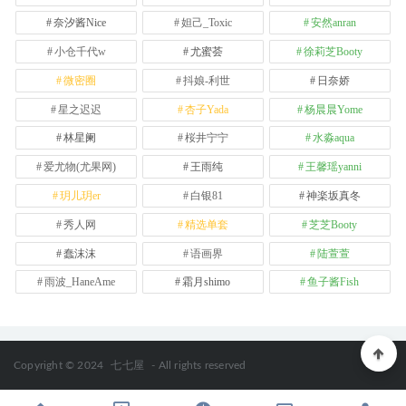
奈汐酱Nice
妲己_Toxic
安然anran
小仓千代w
尤蜜荟
徐莉芝Booty
微密圈
抖娘-利世
日奈娇
星之迟迟
杏子Yada
杨晨晨Yome
林星阑
桜井宁宁
水淼aqua
爱尤物(尤果网)
王雨纯
王馨瑶yanni
玥儿玥er
白银81
神楽坂真冬
秀人网
精选单套
芝芝Booty
蠢沫沫
语画界
陆萱萱
雨波_HaneAme
霜月shimo
鱼子酱Fish
Copyright © 2024
七七屋
- All rights reserved