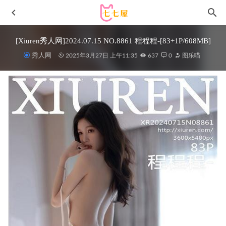
[Xiuren秀人网]2024.07.15 NO.8861 程程程-[83+1P/608MB]
秀人网
2025年3月27日 上午11:35
637
0
图乐喵
[Ugirls尤果网]爱尤物 2022.05.25 No.2332 葛征model[35P]
2023-01-17
洛璃LoLiSAMA – NO.65 闲云 [69P-865MB]
2025-01-16
云溪溪 NO.58 奶桃 月 [48P-1.25G]
2023-11-18
[Xiuren秀人网]2024.12.13 NO.9595 小薯条
nienie[76+1P/791MB]
2025-06-07
眼酱大魔王w – NO.82 Fantia 23年2月合集（7期）[44P-