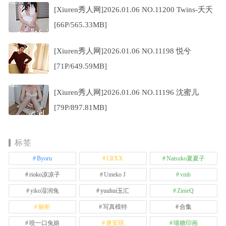
[Xiuren秀人网]2026.01.06 NO.11200 Twins-夭夭
[66P/565.33MB]
[Xiuren秀人网]2026.01.06 NO.11198 悦兮
[71P/649.59MB]
[Xiuren秀人网]2026.01.06 NO.11196 沈蜜儿
[79P/897.81MB]
标签
Byoru
LRXX
Natsuko夏夏子
rioko凉凉子
Umeko J
vmb
yiko湿润兔
yuuhui玉汇
ZinieQ
丽柜
写真模特
合集
咬一口兔娘
唐安琪
喵糖印画