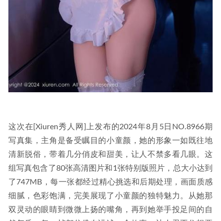
这次在[Xiuren秀人网]上发布的2024年8月5日NO.8966期
写真集，主角是备受瞩目的小童颜，她的形象一如既往地
清新脱俗，带着几分俏皮和甜美，让人不禁多看几眼。这
组写真包含了80张高清图片和1张特别版照片，总大小达到
了747MB，每一张都经过精心挑选和后期处理，画面质感
细腻，色彩饱满，完美展现了小童颜的独特魅力。从她那
双灵动的眼睛到微微上扬的嘴角，再到她举手投足间的自