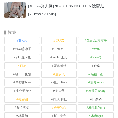
[Xiuren秀人网]2026.01.06 NO.11196 沈蜜儿
[79P/897.81MB]
标签
Byoru
LRXX
Natsuko夏夏子
rioko凉凉子
Umeko J
vmb
yiko湿润兔
yuuhui玉汇
ZinieQ
丽柜
写真模特
合集
咬一口兔娘
唐安琪
喵糖印画
奈汐酱Nice
妲己_Toxic
安然anran
小仓千代w
尤蜜荟
徐莉芝Booty
微密圈
抖娘-利世
日奈娇
星之迟迟
杏子Yada
杨晨晨Yome
林星阑
桜井宁宁
水淼aqua