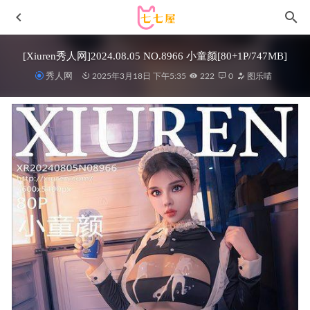
[Xiuren秀人网]2024.08.05 NO.8966 小童颜[80+1P/747MB]
秀人网
2025年3月18日 下午5:35
222
0
图乐喵
[爱尤物]2023 NO.2664 银河的赠与 陈宇曦[35P/82MB]
2024-
05-03
[Xiuren秀人网]2023.05.29 NO.6817 林乐一[82+1P／612MB]
2023-11-03
[Xiuren秀人网]2024.07.05 NO.8813 小海臀
Rena[71+1P/585MB]
2025-02-23
[Xiuren秀人网]2025.06.19 NO.10433 优酱[75+1P/767MB]