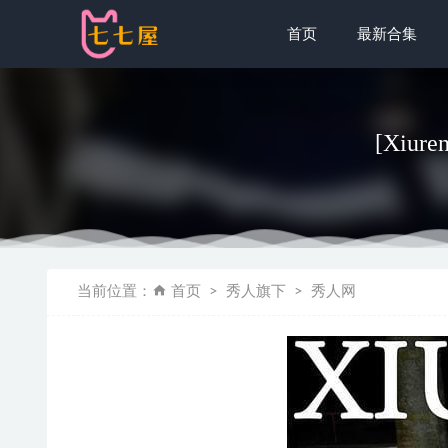
首页
最新合集
[Xiure
蜜桃社 – 20
当前位置：
首页
秀人旗下
秀人网
九言 – NO.
是本末末 –
[XIAOYU
洛璃LoLiS