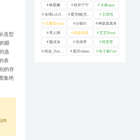
林星阑
桜井宁宁
水淼aqua
洛璃LoLiSAMA
爱尤物(尤果网)
王雨纯
王馨瑶yanni
白银81
神楽坂真冬
秀人网
精选单套
芝芝Booty
是从造型
蠢沫沫
语画界
陆萱萱
她的眼
雨波_HaneAme
霜月shimo
鱼子酱Fish
的选
的表
别的存
图集绝
站内