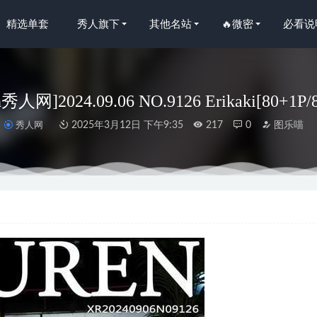
精选单套
秀人旗下
其他名站
🔥微密
必看说
n秀人网]2024.09.06 NO.9126 Erikaki[80+1P
秀人网
2025年3月12日 下午9:35
217
0
图乐喵
16.06.12 VOL.013 晓雯[63+1P156M]
2022-11-14
25 停云[60P-0.98G]
2023-09-28
 NO.012 路易九世礼服 [21P-123MB]
2023-01-30
语画界]2022.12.29 VOL.936 王馨瑶yanni[73+1P／574MB]
2023-07
AMA – NO.105 碧蓝航线 信浓 相融一梦[90P-1.34GB]
4天前