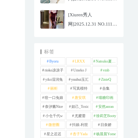
夏冰冰[77P/807.88MB]
[Xiuren秀人
网]2025.12.31 NO.11181
甜妮[81P/984.42MB]
标签
Byoru
LRXX
Natsuko夏夏子
rioko凉凉子
Umeko J
vmb
yiko湿润兔
yuuhui玉汇
ZinieQ
丽柜
写真模特
合集
咬一口兔娘
唐安琪
喵糖印画
奈汐酱Nice
妲己_Toxic
安然anran
小仓千代w
尤蜜荟
徐莉芝Booty
微密圈
抖娘-利世
日奈娇
星之迟迟
杏子Yada
杨晨晨Yome