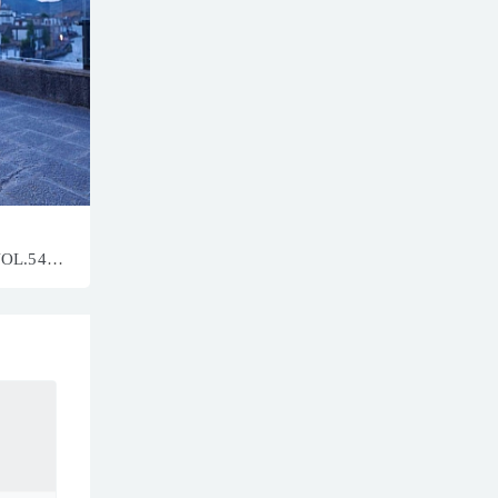
VOL.5433
+1P／