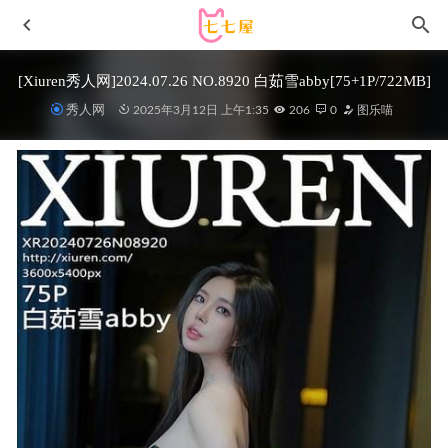
[Xiuren秀人网]2024.07.26 NO.8920 白茹雪abby[75+1P/722MB]
秀人网
2025年3月12日 上午1:35
206
0
图乐喵
[微密圈]赵伊彤 –豹纹黑丝 [14P1V-270M]
2023-08-23
wendydydydy_酱油 – NO.09 奶牛女仆 [18P-35MB]
2023-01-
08
洛璃LoLiSAMA – NO.89 玛修 芙芙同人ver [66P-928MB]
2026-01-02
Tina很妖孽呀 – NO.36 碧蓝航线-建武旗袍[39P-49MB]
2025-09-11