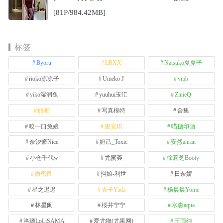
[81P/984.42MB]
标签
Byoru
LRXX
Natsuko夏夏子
rioko凉凉子
Umeko J
vmb
yiko湿润兔
yuuhui玉汇
ZinieQ
丽柜
写真模特
合集
咬一口兔娘
唐安琪
喵糖印画
奈汐酱Nice
妲己_Toxic
安然anran
小仓千代w
尤蜜荟
徐莉芝Booty
微密圈
抖娘-利世
日奈娇
星之迟迟
杏子Yada
杨晨晨Yome
林星阑
桜井宁宁
水淼aqua
洛璃LoLiSAMA
爱尤物(尤果网)
王雨纯