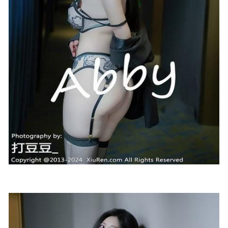
Umeko J – NO.150 Mita [101P10V-1.67GB]
2025-04-10