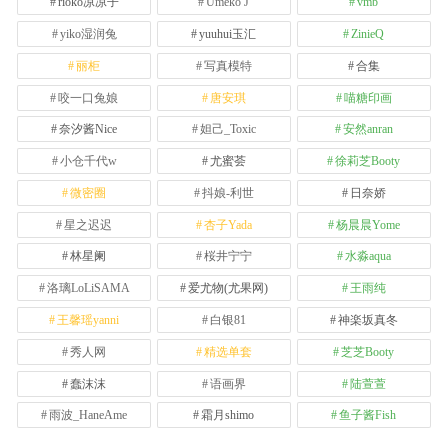
rioko凉凉子
Umeko J
vmb
yiko湿润兔
yuuhui玉汇
ZinieQ
丽柜
写真模特
合集
咬一口兔娘
唐安琪
喵糖印画
奈汐酱Nice
妲己_Toxic
安然anran
小仓千代w
尤蜜荟
徐莉芝Booty
微密圈
抖娘-利世
日奈娇
星之迟迟
杏子Yada
杨晨晨Yome
林星阑
桜井宁宁
水淼aqua
洛璃LoLiSAMA
爱尤物(尤果网)
王雨纯
王馨瑶yanni
白银81
神楽坂真冬
秀人网
精选单套
芝芝Booty
蠢沫沫
语画界
陆萱萱
雨波_HaneAme
霜月shimo
鱼子酱Fish