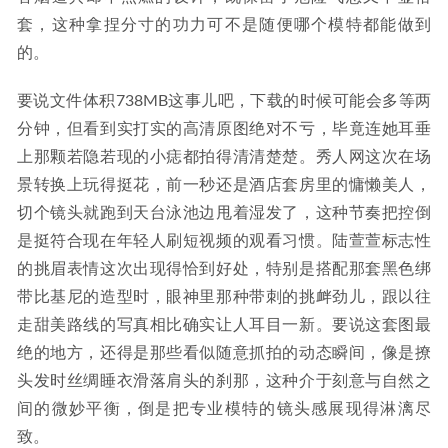
套，这种拿捏分寸的功力可不是随便哪个模特都能做到
的。
要说文件体积738MB这事儿吧，下载的时候可能会多等两
分钟，但看到实打实的高清原图绝对不亏，毕竟连她耳垂
上那颗若隐若现的小痣都拍得清清楚楚。秀人网这次在场
景转换上玩得挺花，前一秒还是酒店套房里的慵懒美人，
切个镜头就跑到天台泳池边甩着湿发了，这种节奏把控倒
是挺符合现在年轻人刷短视频的观看习惯。陆萱萱标志性
的挑眉表情这次出现得恰到好处，特别是搭配那套黑色绑
带比基尼的造型时，眼神里那种带刺的挑衅劲儿，跟以往
走甜美路线的写真相比确实让人耳目一新。要说这套图最
绝的地方，还得是那些看似随意抓拍的动态瞬间，像是撩
头发时丝绸睡衣滑落肩头的刹那，这种介于刻意与自然之
间的微妙平衡，倒是把专业模特的镜头感展现得淋漓尽
致。