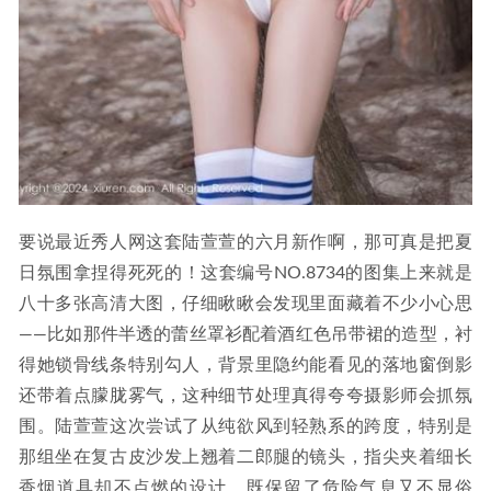
要说最近秀人网这套陆萱萱的六月新作啊，那可真是把夏
日氛围拿捏得死死的！这套编号NO.8734的图集上来就是
八十多张高清大图，仔细瞅瞅会发现里面藏着不少小心思
——比如那件半透的蕾丝罩衫配着酒红色吊带裙的造型，衬
得她锁骨线条特别勾人，背景里隐约能看见的落地窗倒影
还带着点朦胧雾气，这种细节处理真得夸夸摄影师会抓氛
围。陆萱萱这次尝试了从纯欲风到轻熟系的跨度，特别是
那组坐在复古皮沙发上翘着二郎腿的镜头，指尖夹着细长
香烟道具却不点燃的设计，既保留了危险气息又不显俗