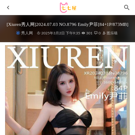
[Xiuren秀人网]2024.07.03 NO.8796 Emily尹菲[84+1P/873MB]
秀人网
2025年3月2日 下午9:35
301
0
图乐喵
[YouMi尤蜜荟]2022.06.16 VOL.803 尤妮丝Egg[64+1P／
671MB]
2023-01-28
[XIUREN秀人网]2021.12.24 VOL.4385 周于希Sally[90+1P／
992MB]
2022-12-26
[XIAOYU语画界]2022.04.13 VOL.756 Cherry樱桃酱[72+1P
／551MB]
2023-03-01
[微密圈]120斤的小王同学 –梦幻粉章鱼 [33P1V-398MB]