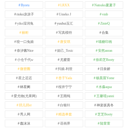
Byoru
LRXX
Natsuko夏夏子
rioko凉凉子
Umeko J
vmb
yiko湿润兔
yuuhui玉汇
ZinieQ
丽柜
写真模特
合集
咬一口兔娘
唐安琪
喵糖印画
奈汐酱Nice
妲己_Toxic
安然anran
小仓千代w
尤蜜荟
徐莉芝Booty
微密圈
抖娘-利世
日奈娇
星之迟迟
杏子Yada
杨晨晨Yome
林星阑
桜井宁宁
水淼aqua
爱尤物(尤果网)
王雨纯
王馨瑶yanni
玥儿玥er
白银81
神楽坂真冬
秀人网
精选单套
芝芝Booty
蠢沫沫
语画界
陆萱萱