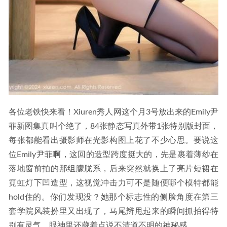
各位老铁快来看！Xiuren秀人网这个月3号放出来的Emily尹
菲新图集真叫个绝了，84张静态写真外带1张特别版封面，
每张都能看出摄影师在光影构图上花了不少心思。要说这
位Emily尹菲啊，这回的造型跨度挺大的，先是裹着薄纱在
落地窗前拍的那组朦胧系，后来突然就换上了亮片短裙在
霓虹灯下凹造型，这视觉冲击力可不是随便哪个模特都能
hold住的。你们发现没？她那个标志性的侧脸角度在第三
套学院风装扮里又出现了，马尾辫甩起来的瞬间抓拍得特
别有灵气，眼神里还藏着点说不清道不明的神秘感。