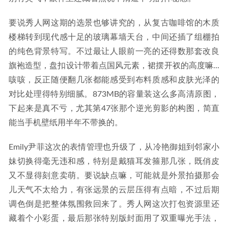
要说秀人网这期的选景也够讲究的，从复古咖啡馆的木质
楼梯转到现代感十足的玻璃幕墙天台，中间还插了组棚拍
的纯色背景特写。不过最让人眼前一亮的还得数那套改良
旗袍造型，盘扣设计带着点国风元素，裙摆开衩的高度嘛...
咳咳，反正随便翻几张都能感受到布料质感和皮肤光泽的
对比处理得特别细腻。873MB的容量装这么多高清原图，
下起来是真不亏，尤其第47张那个逆光剪影的构图，简直
能当手机壁纸用半年不带换的。
Emily尹菲这次的表情管理也升级了，从冷艳御姐到邻家小
妹切换得毫无违和感，特别是戴猫耳发箍那几张，既俏皮
又不显得刻意卖萌。要说缺点嘛，可能就是外景拍摄那会
儿天气不太给力，有张远景的云层压得有点暗，不过后期
调色倒是把整体氛围救回来了。秀人网这次打包资源里还
藏着个小彩蛋，最后那张特别版封面用了双重曝光手法，