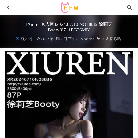
[Xiuren秀人网]2024.07.10 NO.8836 徐莉芝
Booty[87+1P/626MB]
秀人网
2025年2月23日 下午7:35
190
0
图乐喵
Habin(夏彬)- 写真图片合集【持续更新中】
2023-06-18
晕崽Zz –NO.018 圣诞小红帽[46P1V/847MB]
2022-05-06
[微密圈]铃铛铛 –泳装等你哦[13P-21M]
2024-01-29
Min.E (민이) – NO.32 LEBE120 [124P-566MB]
2025-07-19
[爱尤物]2024 NO.2785 玫瑰山海 小热巴[35P/70MB]
2024-
09-25