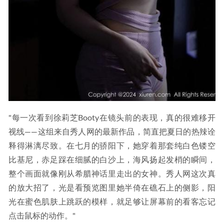
"每一次看到徐莉芝Booty在镜头前的表现，真的很难移开
视线——这组来自秀人网的最新作品，简直把夏日的热辣诠
释得淋漓尽致。在七月的骄阳下，她穿着那套纯白色镂空
比基尼，赤足踩在细腻的白沙上，海风扬起发梢的瞬间，
整个画面就像刚从希腊神话里走出的女神。秀人网这次真
的放大招了，光是看预览图里她半倚在礁石上的侧影，阳
光在蜜色肌肤上跳跃的模样，就足够让屏幕前的看客忘记
点击鼠标的动作。"