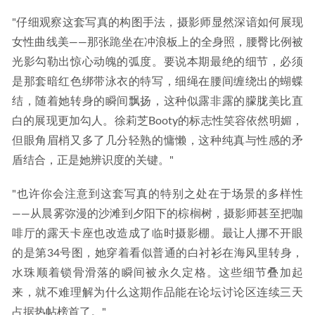
"仔细观察这套写真的构图手法，摄影师显然深谙如何展现
女性曲线美——那张跪坐在冲浪板上的全身照，腰臀比例被
光影勾勒出惊心动魄的弧度。要说本期最绝的细节，必须
是那套暗红色绑带泳衣的特写，细绳在腰间缠绕出的蝴蝶
结，随着她转身的瞬间飘扬，这种似露非露的朦胧美比直
白的展现更加勾人。徐莉芝Booty的标志性笑容依然明媚，
但眼角眉梢又多了几分轻熟的慵懒，这种纯真与性感的矛
盾结合，正是她辨识度的关键。"
"也许你会注意到这套写真的特别之处在于场景的多样性
——从晨雾弥漫的沙滩到夕阳下的棕榈树，摄影师甚至把咖
啡厅的露天卡座也改造成了临时摄影棚。最让人挪不开眼
的是第34号图，她穿着看似普通的白衬衫在海风里转身，
水珠顺着锁骨滑落的瞬间被永久定格。这些细节叠加起
来，就不难理解为什么这期作品能在论坛讨论区连续三天
占据热帖榜首了。"