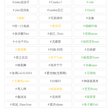
rioko凉凉子
Umeko J
vmb
yiko湿润兔
yuuhui玉汇
ZinieQ
丽柜
写真模特
合集
咬一口兔娘
唐安琪
喵糖印画
奈汐酱Nice
妲己_Toxic
安然anran
小仓千代w
尤蜜荟
徐莉芝Booty
微密圈
抖娘-利世
日奈娇
星之迟迟
杏子Yada
杨晨晨Yome
林星阑
桜井宁宁
水淼aqua
洛璃LoLiSAMA
爱尤物(尤果网)
王雨纯
王馨瑶yanni
白银81
神楽坂真冬
秀人网
精选单套
芝芝Booty
蠢沫沫
语画界
陆萱萱
雨波_HaneAme
霜月shimo
鱼子酱Fish