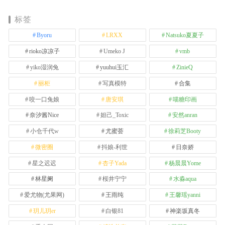
标签
Byoru
LRXX
Natsuko夏夏子
rioko凉凉子
Umeko J
vmb
yiko湿润兔
yuuhui玉汇
ZinieQ
丽柜
写真模特
合集
咬一口兔娘
唐安琪
喵糖印画
奈汐酱Nice
妲己_Toxic
安然anran
小仓千代w
尤蜜荟
徐莉芝Booty
微密圈
抖娘-利世
日奈娇
星之迟迟
杏子Yada
杨晨晨Yome
林星阑
桜井宁宁
水淼aqua
爱尤物(尤果网)
王雨纯
王馨瑶yanni
玥儿玥er
白银81
神楽坂真冬