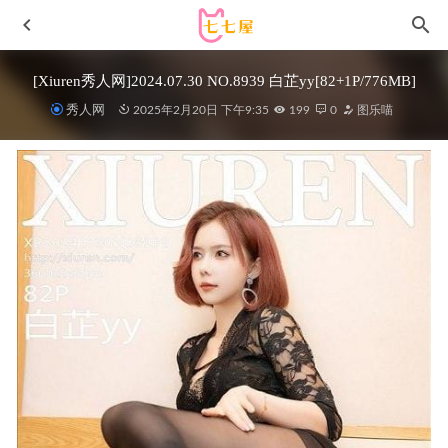
[Xiuren秀人网]2024.07.30 NO.8939 白芷yy[82+1P/776MB]
秀人网
2025年2月20日 下午9:35
199
0
图乐喵
PIA –vol.183 ArtGravia[102P/168MB]
2022-05-06
九言 – JK学妹 [22P5V-21.4M]
2025-03-12
[XIUREN秀人网]2022.01.26 VOL.4513 summer宝宝[65+1P／
567MB]
2022-12-31
[Ugirls尤果网]爱尤物专辑 NO.2889 私欲 沈佳熹[35P252MB]
2024-12-26
[Xiuren秀人网]2022.11.29 NO.5926 Evelyn艾莉[60+1P／