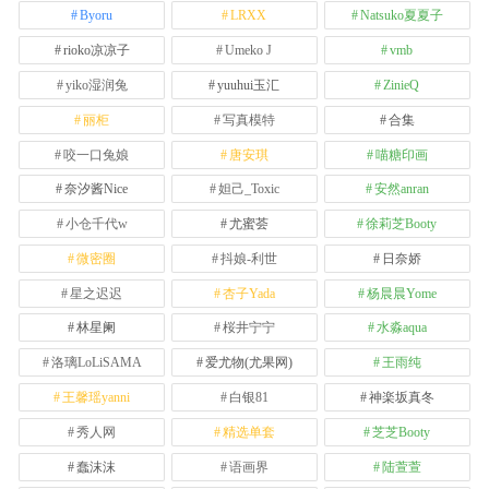
Byoru
LRXX
Natsuko夏夏子
rioko凉凉子
Umeko J
vmb
yiko湿润兔
yuuhui玉汇
ZinieQ
丽柜
写真模特
合集
咬一口兔娘
唐安琪
喵糖印画
奈汐酱Nice
妲己_Toxic
安然anran
小仓千代w
尤蜜荟
徐莉芝Booty
微密圈
抖娘-利世
日奈娇
星之迟迟
杏子Yada
杨晨晨Yome
林星阑
桜井宁宁
水淼aqua
洛璃LoLiSAMA
爱尤物(尤果网)
王雨纯
王馨瑶yanni
白银81
神楽坂真冬
秀人网
精选单套
芝芝Booty
蠢沫沫
语画界
陆萱萱