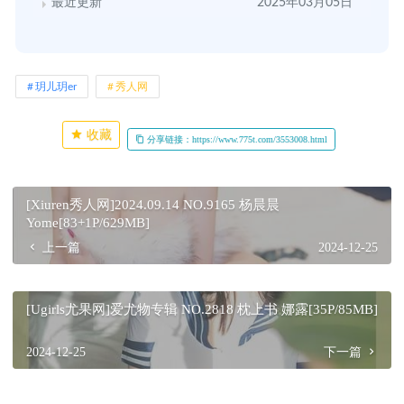
最近更新
2025年03月05日
玥儿玥er
秀人网
收藏
分享链接：https://www.775t.com/3553008.html
[Xiuren秀人网]2024.09.14 NO.9165 杨晨晨
Yome[83+1P/629MB]
上一篇
2024-12-25
[Ugirls尤果网]爱尤物专辑 NO.2818 枕上书 娜露[35P/85MB]
2024-12-25
下一篇