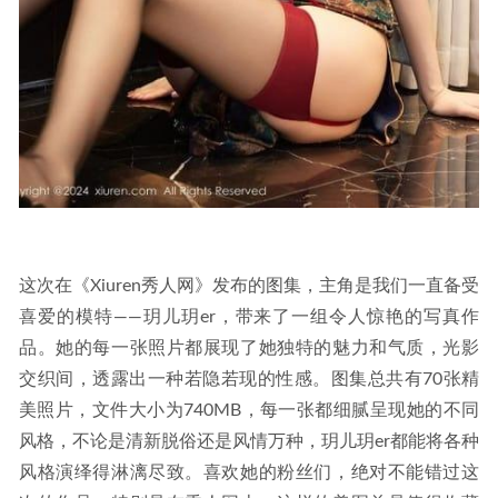
这次在《Xiuren秀人网》发布的图集，主角是我们一直备受
喜爱的模特——玥儿玥er，带来了一组令人惊艳的写真作
品。她的每一张照片都展现了她独特的魅力和气质，光影
交织间，透露出一种若隐若现的性感。图集总共有70张精
美照片，文件大小为740MB，每一张都细腻呈现她的不同
风格，不论是清新脱俗还是风情万种，玥儿玥er都能将各种
风格演绎得淋漓尽致。喜欢她的粉丝们，绝对不能错过这