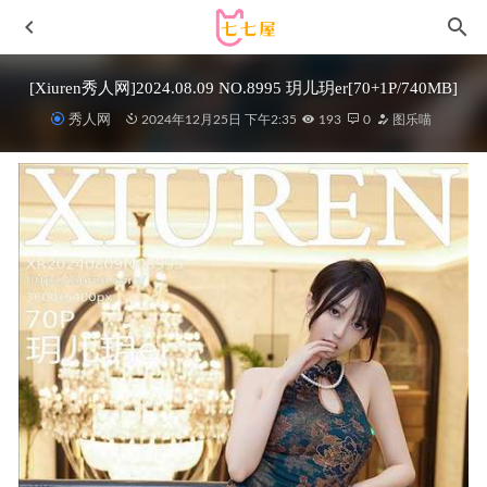
[Xiuren秀人网]2024.08.09 NO.8995 玥儿玥er[70+1P/740MB]
秀人网
2024年12月25日 下午2:35
193
0
图乐喵
[IMISS爱蜜社] 2021.07.13 VOL.613 梦心月[63+1P／589MB]
2023-01-09
[XIUREN秀人网]2022.09.08 VOL.5562 可樂Vicky[45+1P／
395MB]
2023-01-13
[XIUREN秀人网]2022.01.17 VOL.4471 佘贝拉Bella[50+1P／
435MB]
2022-12-29
轩萧学姐 – NO.023 蓝色护士[75P1V-376MB]
2022-08-18