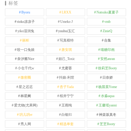
标签
Byoru
LRXX
Natsuko夏夏子
rioko凉凉子
Umeko J
vmb
yiko湿润兔
yuuhui玉汇
ZinieQ
丽柜
写真模特
合集
咬一口兔娘
唐安琪
喵糖印画
奈汐酱Nice
妲己_Toxic
安然anran
小仓千代w
尤蜜荟
徐莉芝Booty
微密圈
抖娘-利世
日奈娇
星之迟迟
杏子Yada
杨晨晨Yome
林星阑
桜井宁宁
水淼aqua
爱尤物(尤果网)
王雨纯
王馨瑶yanni
玥儿玥er
白银81
神楽坂真冬
秀人网
精选单套
芝芝Booty