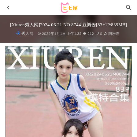
[Xiuren秀人网]2024.06.21 NO.8744 豆瓣酱[83+1P/839MB]
秀人网
2025年1月1日 上午1:35
212
0
图乐喵
九言 – NO.05 甘雨[33P6V-116MB]
2022-11-20
[Xiuren秀人网]2023.05.06 NO.6684 模特合集[70+1P／
694MB]
2023-10-07
[Xiuren秀人网]2023.06.30 NO.7008 鱼子酱Fish[80+1P／
757MB]
2023-12-12
[微密圈]猪饲料 –放大看有惊喜 [9P1V-86MB]
2023-05-25
鹿八岁baby – 室内绿主题 [78P1V-3.07GB]
2023-07-15