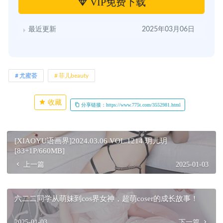
VIP免费下载
最近更新
2025年03月06日
尤蜜荟
菲儿beauty
收藏
分享链接：https://www.775t.com/3552981.html
[XIAOYU语画界]2024.03.06 VOL.1214 玥儿玥
[83+1P/660MB]
上一篇
2025-01-03
六二二同学从萌妹到cos界女神，超萌coser的成长故事！
2025-01-03
下一篇