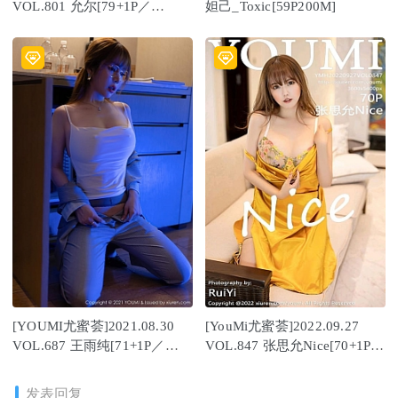
VOL.801 允尔[79+1P／
妲己_Toxic[59P200M]
662MB]
[YOUMI尤蜜荟]2021.08.30
[YouMi尤蜜荟]2022.09.27
VOL.687 王雨纯[71+1P／
VOL.847 张思允Nice[70+1P／
711MB]
653MB]
发表回复