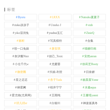
标签
Byoru
LRXX
Natsuko夏夏子
rioko凉凉子
Umeko J
vmb
yiko湿润兔
yuuhui玉汇
ZinieQ
丽柜
写真模特
合集
咬一口兔娘
唐安琪
喵糖印画
奈汐酱Nice
妲己_Toxic
安然anran
小仓千代w
尤蜜荟
徐莉芝Booty
微密圈
抖娘-利世
日奈娇
星之迟迟
杏子Yada
杨晨晨Yome
林星阑
桜井宁宁
水淼aqua
爱尤物(尤果网)
王雨纯
王馨瑶yanni
玥儿玥er
白银81
神楽坂真冬