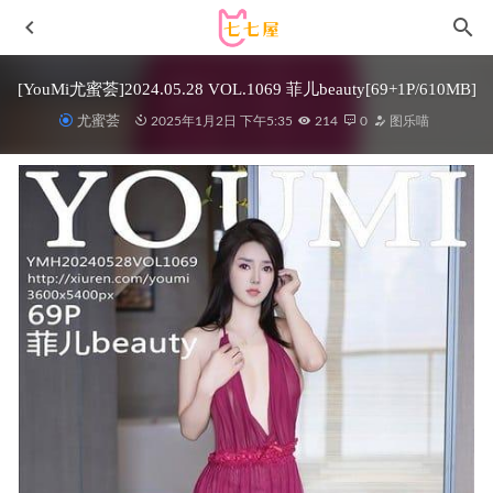
[YouMi尤蜜荟]2024.05.28 VOL.1069 菲儿beauty[69+1P/610MB]
尤蜜荟
2025年1月2日 下午5:35
214
0
图乐喵
鹿野希 –VOL17丝袜OL[77P/213MB]
2022-05-06
霜月shimo – NO.124 2025年09月订阅 千鳥格内衣
Houndstooth Underwear [22P4V-160MB]
2025-11-21
ZinieQ – Mizuryuu Kei land[44P-443.3M]
2025-09-11
Nagisa魔物喵 – NO.51 妻の和風浴衣 [37P3V-619MB]
2023-
07-05
过期米线线喵 – NO.175 女警 [59P-179MB]
2026-06-01