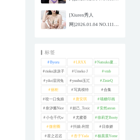
杨晨晨[71P/1013.03MB]
[Xiuren秀人
网]2026.01.04 NO.11189
福福
_Thrive[71P/640.85MB]
标签
Byoru
LRXX
Natsuko夏夏子
rioko凉凉子
Umeko J
vmb
yiko湿润兔
yuuhui玉汇
ZinieQ
丽柜
写真模特
合集
咬一口兔娘
唐安琪
喵糖印画
奈汐酱Nice
妲己_Toxic
安然anran
小仓千代w
尤蜜荟
徐莉芝Booty
微密圈
抖娘-利世
日奈娇
星之迟迟
杏子Yada
杨晨晨Yome