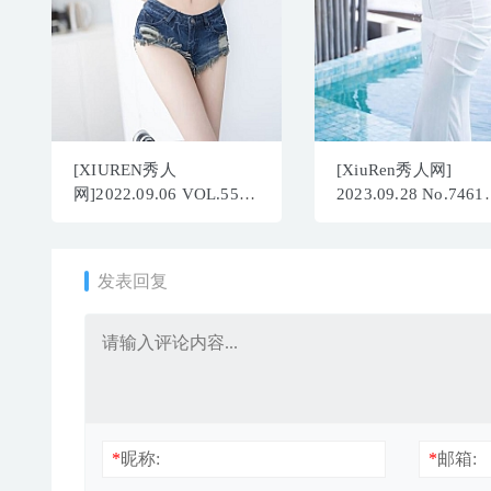
[XIUREN秀人
[XiuRen秀人网]
网]2022.09.06 VOL.5551
2023.09.28 No.7461
杨晨晨Yome[72+1P／
Carol周妍希 长裙美
524MB]
[70P/717MB]
发表回复
*
昵称:
*
邮箱: