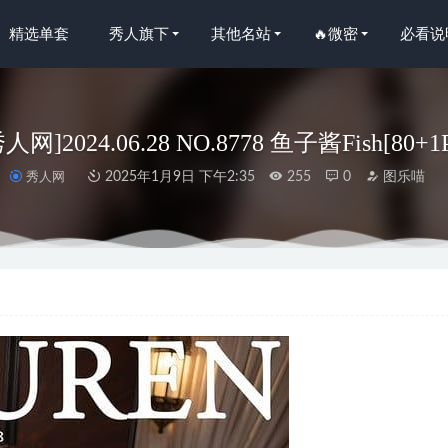
精选单套
秀人旗下
其他名站
🔥微密
必看说
秀人网]2024.06.28 NO.8778 鱼子酱Fish[80+1
秀人网
2025年1月9日 下午2:35
255
0
图乐喵
EXPRESS] -LEDG-157A+B G.su[127P-112M]
2024-02-07
人网]2023.12.14 NO.7809 小逗逗[77+1P/805MB]
2024-05-05
小狗子 – 微密圈写真&视频合集【持续更新中】
2025-07-07
 Pokemon & Dawn Pokemon [42P+3V／475MB]
2025-10-09
21.02.07 VOL.3091 赵惟依coco[53+1P503M]
2022-12-09