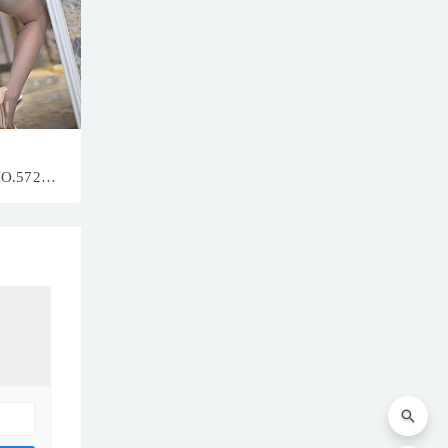
NO.5720
608MB]