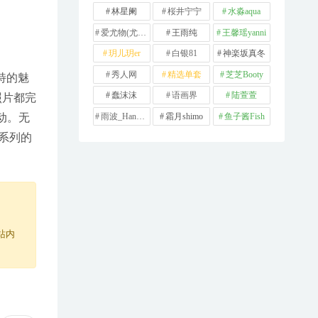
林星阑
桜井宁宁
水淼aqua
爱尤物(尤果网)
王雨纯
王馨瑶yanni
玥儿玥er
白银81
神楽坂真冬
秀人网
精选单套
芝芝Booty
独特的魅
蠢沫沫
语画界
陆萱萱
照片都完
雨波_HaneAme
霜月shimo
鱼子酱Fish
动。无
系列的
站内