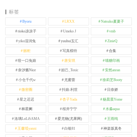
标签
Byoru
LRXX
Natsuko夏夏子
rioko凉凉子
Umeko J
vmb
yiko湿润兔
yuuhui玉汇
ZinieQ
丽柜
写真模特
合集
咬一口兔娘
唐安琪
喵糖印画
奈汐酱Nice
妲己_Toxic
安然anran
小仓千代w
尤蜜荟
徐莉芝Booty
微密圈
抖娘-利世
日奈娇
星之迟迟
杏子Yada
杨晨晨Yome
林星阑
桜井宁宁
水淼aqua
洛璃LoLiSAMA
爱尤物(尤果网)
王雨纯
王馨瑶yanni
白银81
神楽坂真冬