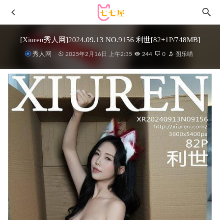
[Xiuren秀人网]2024.09.13 NO.9156 利世[82+1P/748MB]
秀人网
2025年2月16日 上午2:35
244
0
图乐喵
尤蜜荟 – 2021.01.22 VOL.592 王雨纯[145+1P1.18G]
2022-
12-22
[微密圈]姐姐Lalion –魅惑红内衣[61P2V-187M]
2023-12-03
[微密圈]就是阿朱啊 –极品兔子[22P-18MB]
2023-03-08
IESS异思趣向 – 2020.05.10 丝享家736 小小《我的书法指导
员》[93P35M]
2022-11-30
三度_69 – NO.080 紫色旗袍[37P3V-520M]
2023-08-28