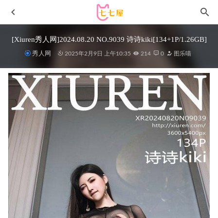
[Xiuren秀人网]2024.08.20 NO.9039 诗诗kiki[134+1P/1.26GB]
秀人网
2025年2月9日 上午10:35
214
0
图乐喵
[微密圈]李嘉欣 –写真呢合集[1287P45V-2.3GB]
2022-11-14
奈汐酱nice – NO.103 拾翠 [90P1V-2.1GB]
2026-07-01
ROSI写真 – 2015.07.31 NO.1331[18+1P9.9M]
2022-11-07
[Xiuren秀人网]2024.06.14 NO.8708 豆瓣酱[104+1P/1.00GB]
2025-02-28
[微密圈]美邵女baby – 情趣开档油亮袜[64P-199M]
2024-07-
09