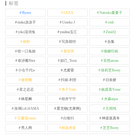
标签
Byoru
LRXX
Natsuko夏夏子
rioko凉凉子
Umeko J
vmb
yiko湿润兔
yuuhui玉汇
ZinieQ
丽柜
写真模特
合集
咬一口兔娘
唐安琪
喵糖印画
奈汐酱Nice
妲己_Toxic
安然anran
小仓千代w
尤蜜荟
徐莉芝Booty
微密圈
抖娘-利世
日奈娇
星之迟迟
杏子Yada
杨晨晨Yome
林星阑
桜井宁宁
水淼aqua
洛璃LoLiSAMA
爱尤物(尤果网)
王雨纯
王馨瑶yanni
白银81
神楽坂真冬
秀人网
精选单套
芝芝Booty