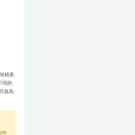
6张精美
不同的
写真风
站内