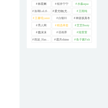
林星阑
桜井宁宁
水淼aqua
洛璃LoLiSAMA
爱尤物(尤果网)
王雨纯
王馨瑶yanni
白银81
神楽坂真冬
秀人网
精选单套
芝芝Booty
蠢沫沫
语画界
陆萱萱
雨波_HaneAme
霜月shimo
鱼子酱Fish