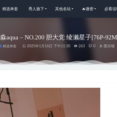
精选单套
秀人旗下
其他名站
🔥微密
必看说
淼aqua – NO.200 胆大党 绫濑星子[76P-92M
精选单套
2025年1月16日 下午11:30
263
0
图乐喵
公子 –红色玫瑰[16P-35M]
2023-11-27
语画界]2021.09.08 VOL.610 王馨瑶yanni[68+1P／578MB]
2023-01
 微密圈写真&视频合集【持续更新中】
2025-09-04
秀人网]2022.01.07 VOL.4438 绮里嘉ula[62+1P／558MB]
2022-12-
– NO.115 22年07月微博订阅[76P-171MB]
2022-08-07