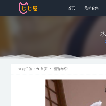
首页
最新合集
水
[微密圈]左
当前位置：
首页
精选单套
[XIAOYU
卿风 –
[XIUREN
神楽坂真冬 