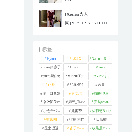
夏冰冰[77P/807.88MB]
[Xiuren秀人
网]2025.12.31 NO.11181
甜妮[81P/984.42MB]
标签
Byoru
LRXX
Natsuko夏夏子
rioko凉凉子
Umeko J
vmb
yiko湿润兔
yuuhui玉汇
ZinieQ
丽柜
写真模特
合集
咬一口兔娘
唐安琪
喵糖印画
奈汐酱Nice
妲己_Toxic
安然anran
小仓千代w
尤蜜荟
徐莉芝Booty
微密圈
抖娘-利世
日奈娇
星之迟迟
杏子Yada
杨晨晨Yome