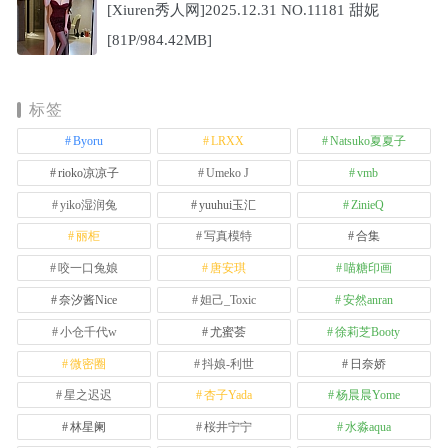
[Xiuren秀人网]2025.12.31 NO.11181 甜妮
[81P/984.42MB]
标签
Byoru
LRXX
Natsuko夏夏子
rioko凉凉子
Umeko J
vmb
yiko湿润兔
yuuhui玉汇
ZinieQ
丽柜
写真模特
合集
咬一口兔娘
唐安琪
喵糖印画
奈汐酱Nice
妲己_Toxic
安然anran
小仓千代w
尤蜜荟
徐莉芝Booty
微密圈
抖娘-利世
日奈娇
星之迟迟
杏子Yada
杨晨晨Yome
林星阑
桜井宁宁
水淼aqua