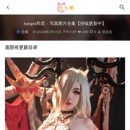
bangni邦尼 – 写真图片合集【持续更新中】
合集
2026年2月11日 下午7:29
430
0
涩吉吉
底部有更新目录
Tina很妖孽呀 – NO.20 白色护士妹妹 [48P-230MB]
2023-05-
09
[YouMi尤蜜荟]2022.10.31 VOL.859 是小逗逗[81+1P／
510MB]
2023-08-14
神楽坂真冬 – NO.217 攻速双马尾 [75P2V-431MB]
2025-09-
25
[Xiuren秀人网]2024.12.11 NO.9584 梦心玥[91+1P/784MB]