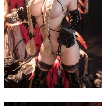
2025-06-05
阿包也是兔娘 – NO.097 加冕图 优菈 [28P-536MB]
2024-08-
26