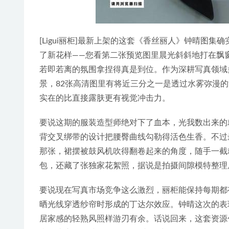
[Ligui丽柜]最新上架的这套《香丝丽人》钟晴图
了新花样——您看第二张预览图里晨光斜斜地打在飘
若即若离的氛围拿捏得真是到位。作为深耕写真领域
景，82张高清图里有将近三分之一是透过水雾弥漫
实在的比直接露肤更有视觉冲击力。
要说这期的服装造型师绝对下了血本，光我数出来的
背交叉绑带的设计把腰臀曲线勾勒得活色生香。不过
那张，裙摆被鼓风机吹得翻卷起来的角度，随手一截
包，还藏了张独家花絮照，据说是拍摄间隙模特整理
要说现在写真市场竞争这么激烈，丽柜能保持每期都
晒光线穿透纱帘时形成的丁达尔效应。钟晴这次的表
居家感的轻熟风照样游刃有余。话说回来，这套资源