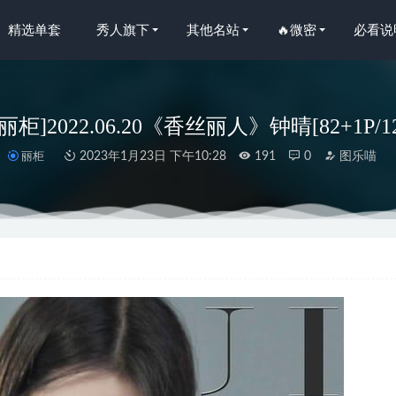
精选单套
秀人旗下
其他名站
🔥微密
必看说
ui丽柜]2022.06.20《香丝丽人》钟晴[82+1P/1
丽柜
2023年1月23日 下午10:28
191
0
图乐喵
– 2020.11.13 网络丽人 Model 天天[66+1P41M]
2022-11-13
O.100 Rupee [19P-115MB]
2023-04-04
19.05.05 VOL.119 易阳Silvia[46P136M]
2022-11-07
NO.050 黑旗袍过膝袜御姐[42P-99MB]
2024-08-19
.48 空姐 [84P1V-51MB]
2025-03-11