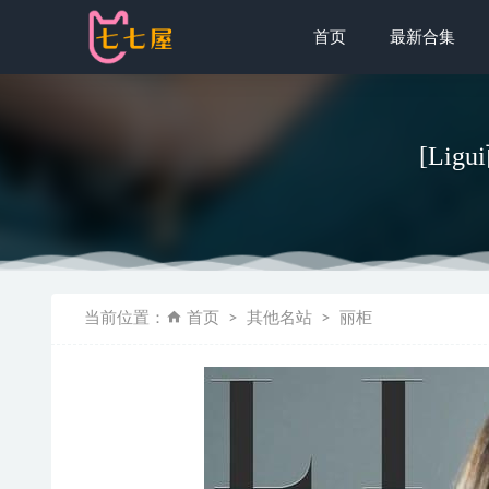
首页
最新合集
[Lig
Ligui丽柜 
当前位置：
首页
其他名站
丽柜
Byoru – N
星颜社 – 20
不呆猫 – 
AT鲨 – NO