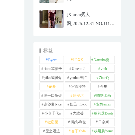
夏冰冰[77P/807.88MB]
[Xiuren秀人
网]2025.12.31 NO.11181
甜妮[81P/984.42MB]
标签
Byoru
LRXX
Natsuko夏夏子
rioko凉凉子
Umeko J
vmb
yiko湿润兔
yuuhui玉汇
ZinieQ
丽柜
写真模特
合集
咬一口兔娘
唐安琪
喵糖印画
奈汐酱Nice
妲己_Toxic
安然anran
小仓千代w
尤蜜荟
徐莉芝Booty
微密圈
抖娘-利世
日奈娇
星之迟迟
杏子Yada
杨晨晨Yome