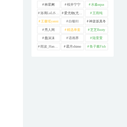
林星阑
桜井宁宁
水淼aqua
洛璃LoLiSAMA
爱尤物(尤果网)
王雨纯
王馨瑶yanni
白银81
神楽坂真冬
秀人网
精选单套
芝芝Booty
蠢沫沫
语画界
陆萱萱
雨波_HaneAme
霜月shimo
鱼子酱Fish