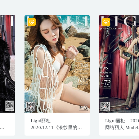
Ligui丽柜 –
Ligui丽柜 – 2020
品典
2020.12.11《浪纱里的美
网络丽人 Model
]
人鱼》兔兔[69P61M]
Amy[44P60M]