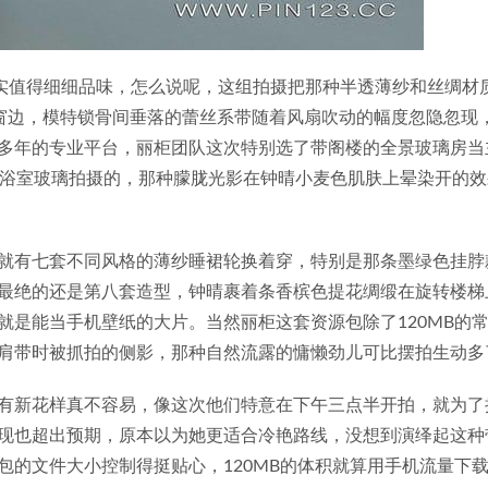
集确实值得细细品味，怎么说呢，这组拍摄把那种半透薄纱和丝绸材
窗边，模特锁骨间垂落的蕾丝系带随着风扇吹动的幅度忽隐忽现
多年的专业平台，丽柜团队这次特别选了带阁楼的全景玻璃房当
的浴室玻璃拍摄的，那种朦胧光影在钟晴小麦色肌肤上晕染开的效
就有七套不同风格的薄纱睡裙轮换着穿，特别是那条墨绿色挂脖
最绝的还是第八套造型，钟晴裹着条香槟色提花绸缎在旋转楼梯
就是能当手机壁纸的大片。当然丽柜这套资源包除了120MB的
肩带时被抓拍的侧影，那种自然流露的慵懒劲儿可比摆拍生动多
有新花样真不容易，像这次他们特意在下午三点半开拍，就为了
现也超出预期，原本以为她更适合冷艳路线，没想到演绎起这种
包的文件大小控制得挺贴心，120MB的体积就算用手机流量下