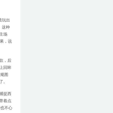
质玩出
，这种
主场
果，说
款，后
上回眸
常规图
了。
捕捉西
带着点
载也不心