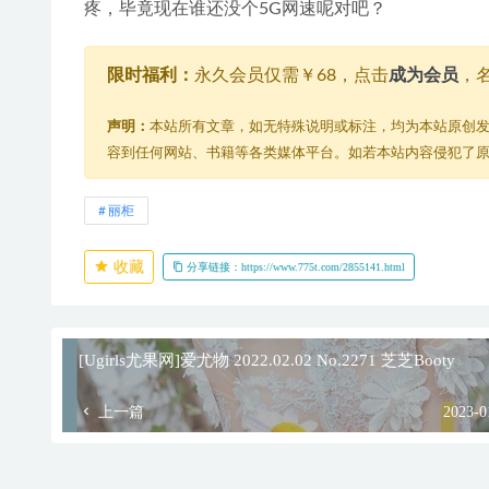
疼，毕竟现在谁还没个5G网速呢对吧？
限时福利：
永久会员仅需￥68，点击
成为会员
，
声明：
本站所有文章，如无特殊说明或标注，均为本站原创
容到任何网站、书籍等各类媒体平台。如若本站内容侵犯了
丽柜
收藏
分享链接：https://www.775t.com/2855141.html
[Ugirls尤果网]爱尤物 2022.02.02 No.2271 芝芝Booty
上一篇
2023-0