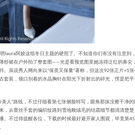
唠laura阿姣这组冬日主题的硬照了。不知道你们有没有注意到
薄纱裙在户外拍了整套图——光是看预览图里她冻得泛红的鼻尖
。虽说秀人网向来以"保质又保量"著称，但这次92张正片+1张
古套装，领口别着的水晶胸针在阳光下折射出的碎光，愣是把平
的"冷美人"路线，不过仔细看第七张侧脸特写，眼角那抹没擦干净的
来，从蕾丝手套的编织纹路到雪地靴绒毛的结霜细节都清清楚楚
播。不过得提醒各位，下载的时候最好避开家人围观，毕竟第45
。