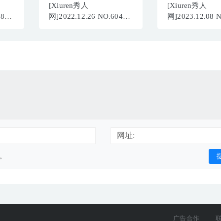
[Xiuren秀人
[Xiuren秀人
083
网]2022.12.26 NO.6046
网]2023.12.08 
B]
唐安琪[80+1P／623MB]
韩系XUE妹
[69+1P/741MB]
网址:
用。
广告合作