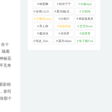
林星阑
桜井宁宁
水淼aqua
洛璃LoLiSAMA
爱尤物(尤果网)
王雨纯
王馨瑶yanni
白银81
神楽坂真冬
秀人网
精选单套
芝芝Booty
蠢沫沫
语画界
陆萱萱
雨波_HaneAme
霜月shimo
鱼子酱Fish
，在十
，隔着
神秘花
平无奇
眼影粉
，老司
张那个