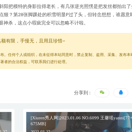
斜阳把模特的身影拉得老长，有几张逆光照愣是把发丝都拍出了
点狠？第28张脚踝处的积雪明显P过了头，但转念想想，谁愿意
迎"眼神杀，这点小瑕疵完全可以忽略不计啦。
名额有限，手慢无，且用且珍惜~
发布。任何个人或组织，在未征得本站同意时，禁止复制、盗用、采集、发布本
原著者的合法权益，可联系我们进行处理。
分享到 :
[Xiuren秀人网]2023.01.06 NO.6099 王馨瑶yanni[77
675MB]
3-27
2023-03-27