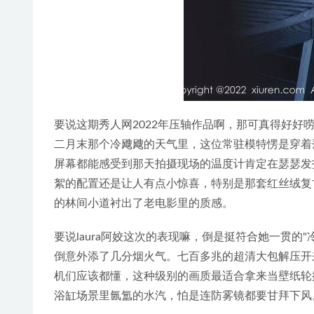
要说这期秀人网2022年压轴作品啊，那可真得好好唠
二月末那个冷飕飕的天气里，这位常驻模特愣是穿着
屏幕都能感受到那天拍摄现场的温度计肯定在瑟瑟发抖
絮的配置还是让人有点小惊喜，特别是那套红丝绒复
的林间小道衬出了老电影里的质感。
要说laura阿姣这次的表现嘛，倒是挺符合她一贯
倒意外添了几分烟火气。七百多兆的超清大包解压开
机们应该都懂，这种级别的画质最适合拿来当壁纸轮
浴缸场景里氤氲的水汽，怕是连防雾镜都要甘拜下风