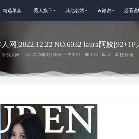
精选单套
秀人旗下
其他名站
🔥微密
必看说
秀人网]2022.12.22 NO.6032 laura阿姣[92+1
秀人网
2023年3月26日 下午4:27
173
0
图乐喵
尤果网]爱尤物 2021.06.13 No.2109 绝对仙儿 午间娱乐 [35P]
2023-01-
是阿朱啊 –4月微密圈合集[111P6V-237MB]
2023-06-07
O.092 碧蓝航线-史特拉塞·艳书美玉[98P-442MB]
2026-07-01
 NO.100 Ragdoll Cat Doll 布偶貓少女人形[51P-165MB]
2022-08-19
 – 修女审判日 [71P1V-1.11GB]
2025-05-09