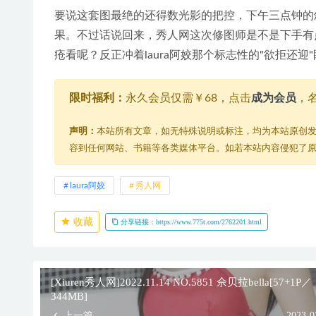
要说这套图最绝的还得数光影的把控，下午三点钟的
果。不过话说回来，秀人网这次修图师是不是下手有
疮看呢？反正冲着laura阿姣那个标志性的"欲拒还
限时福利：
永久会员仅需￥68，点击
成为会员
，
声明：
本站所有文章，如无特殊说明或标注，均为本站原创
容到任何网站、书籍等各类媒体平台。如若本站内容侵犯了
laura阿姣
秀人网
收藏
分享链接：https://www.775t.com/2762201.html
[Xiuren秀人网]2022.11.14 NO.5851 佘贝拉bella[57+1P／
344MB]
上一篇
2023-0