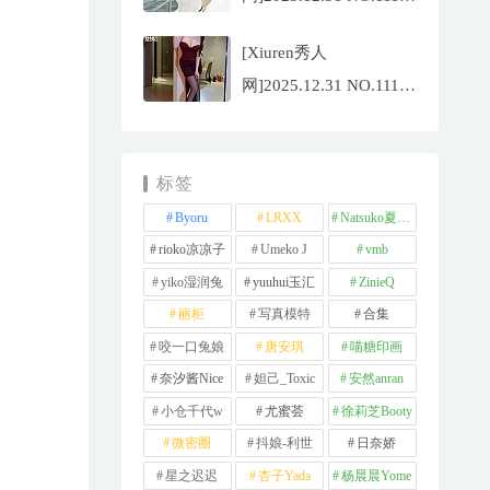
夏冰冰[77P/807.88MB]
[Xiuren秀人
网]2025.12.31 NO.11181
甜妮[81P/984.42MB]
标签
Byoru
LRXX
Natsuko夏夏子
rioko凉凉子
Umeko J
vmb
yiko湿润兔
yuuhui玉汇
ZinieQ
丽柜
写真模特
合集
咬一口兔娘
唐安琪
喵糖印画
奈汐酱Nice
妲己_Toxic
安然anran
小仓千代w
尤蜜荟
徐莉芝Booty
微密圈
抖娘-利世
日奈娇
星之迟迟
杏子Yada
杨晨晨Yome