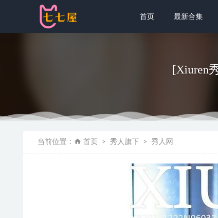
首页
最新合集
[Xiuren
[Ugirls
当前位置：
首页
秀人旗下
秀人网
[微密圈]就
屿鱼 – N
ElyEE子 –
鹿八岁baby