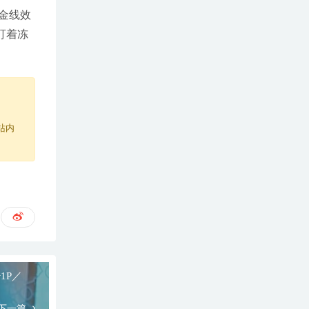
金线效
盯着冻
站内
+1P／
下一篇