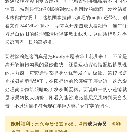
洒满玫瑰花瓣的复古床榻，每个场景切换都藏着不同的小
惊喜。特别是第39张抓拍到她转身回眸的瞬间，发丝沾着
水珠黏在锁骨上，这氛围拿捏得比酒吧的mojito还带劲。别
看文件744MB不算小，等你点开原图放大看细节，连牛仔
裤磨白做旧的纹理都清晰得能数出线头，这画质绝对对得
起语画界一贯的高标准。
要说徐莉芝这回真是把Booty主题演绎出花儿来了，不管是
高开衩旗袍勾勒的曼妙曲线，还是运动背心搭配热裤展现
的活力感，每套造型都把身材优势发挥到极致。第17张逆
光拍摄的剪影绝了，夕阳把她的轮廓镶了层金边，这光影
处理简直像给眼睛吃了块慕斯蛋糕。要说唯一的小遗憾就
是场景转换太频繁，刚看入迷沙滩比基尼又跳转到天台夜
景，不过这倒挺符合现在年轻人碎片化审美的调性。
限时福利：
永久会员仅需￥68，点击
成为会员
，名额