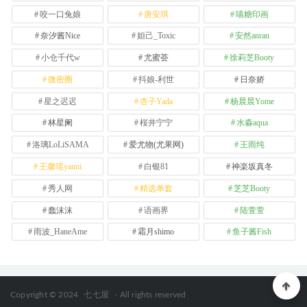
咬一口兔娘
唐安琪
喵糖印画
奈汐酱Nice
妲己_Toxic
安然anran
小仓千代w
尤蜜荟
徐莉芝Booty
微密圈
抖娘-利世
日奈娇
星之迟迟
杏子Yada
杨晨晨Yome
林星阑
桜井宁宁
水淼aqua
洛璃LoLiSAMA
爱尤物(尤果网)
王雨纯
王馨瑶yanni
白银81
神楽坂真冬
秀人网
精选单套
芝芝Booty
蠢沫沫
语画界
陆萱萱
雨波_HaneAme
霜月shimo
鱼子酱Fish
Copyright © 2024
七七屋
- All rights reserved