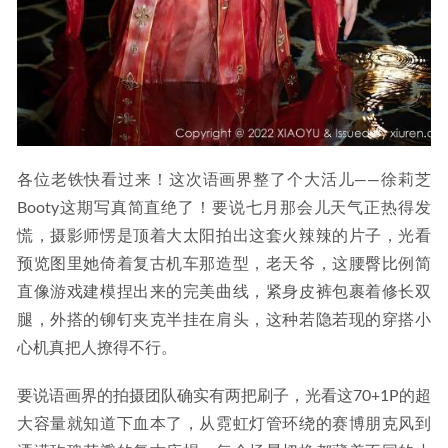
各位老铁快看过来！这次语画界整了个大活儿——徐莉芝
Booty这期写真简直绝了！要说七月那会儿天气正热得发
慌，摄影师愣是顶着大太阳拍出这套火辣辣的片子，光看
预览图里她倚着复古机车那造型，老天爷，这腰臀比例简
直像游戏建模捏出来的完美曲线，紧身皮裤包裹着修长双
腿，外搭的铆钉夹克半挂在肩头，这种若隐若现的穿搭小
心机真把人撩得不行。
要说语画界的拍摄团队确实有两把刷子，光看这70+1P的超
大容量就知道下血本了，从霓虹灯管环绕的赛博朋克风到