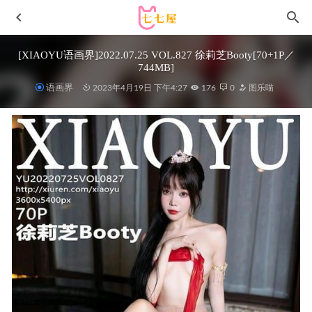
[XIAOYU语画界]2022.07.25 VOL.827 徐莉芝Booty[70+1P／
744MB]
语画界
2023年4月19日 下午4:27
176
0
图乐喵
Natsuko夏夏子 – NO.16 宫本武藏女仆 [38P-276M]
2023-07-
24
蜜桃社 – 2016.05.04 VOL.008 萌美Moemi[80+1P236M]
2022-11-14
是三不是世w – NO.19 恶毒白兔 [40P_255MB]
2023-01-20
[Xiuren秀人网]2025.05.28 NO.10336 唐翩翩[63+1P/616MB]
2025-12-19