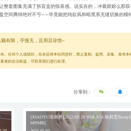
让整套图集充满了拆盲盒的惊喜感。说实在的，冲着婠婠么那双
盘空间腾得绝对不亏——毕竟能把纯欲风和暗黑系无缝切换的模
名额有限，手慢无，且用且珍惜~
发布。任何个人或组织，在未征得本站同意时，禁止复制、盗用、采集、发布本
原著者的合法权益，可联系我们进行处理。
分享到 :
[XIAOYU语画界]2022.09.29 VOL.874 徐莉芝Booty
689MB]
5-07
2023-05-07