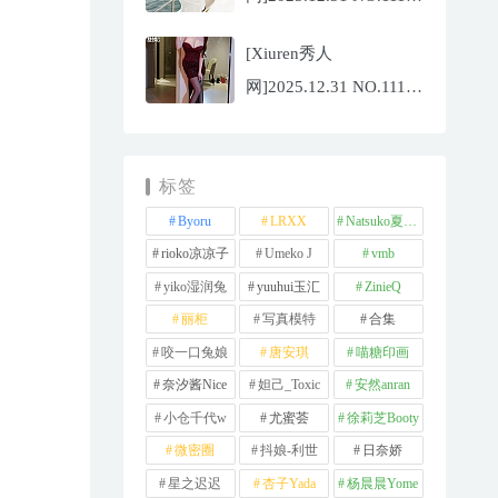
夏冰冰[77P/807.88MB]
[Xiuren秀人
网]2025.12.31 NO.11181
甜妮[81P/984.42MB]
标签
Byoru
LRXX
Natsuko夏夏子
rioko凉凉子
Umeko J
vmb
yiko湿润兔
yuuhui玉汇
ZinieQ
丽柜
写真模特
合集
咬一口兔娘
唐安琪
喵糖印画
奈汐酱Nice
妲己_Toxic
安然anran
小仓千代w
尤蜜荟
徐莉芝Booty
微密圈
抖娘-利世
日奈娇
星之迟迟
杏子Yada
杨晨晨Yome