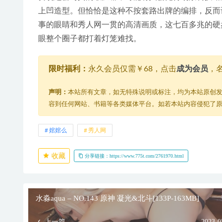
上凹造型。但恰恰是这种不按套路出牌的编排，反而
事的眼睛和秀人网一贯的高清画质，这七百多兆的硬
眼整个圈子都打着灯笼难找。
限时福利：
永久会员仅需￥68，点击
成为会员
，
声明：
本站所有文章，如无特殊说明或标注，均为本站原创
容到任何网站、书籍等各类媒体平台。如若本站内容侵犯了
婠婠么
秀人网
收藏
分享链接：https://www.775t.com/2761970.html
水淼aqua – NO.143 原神 凝光&北斗[133P-163MB]
上一篇
2023-0