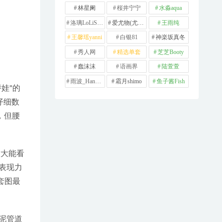
林星阑
桜井宁宁
水淼aqua
洛璃LoLiSAMA
爱尤物(尤果网)
王雨纯
王馨瑶yanni
白银81
神楽坂真冬
秀人网
精选单套
芝芝Booty
蠢沫沫
语画界
陆萱萱
雨波_HaneAme
霜月shimo
鱼子酱Fish
娃"的
仔细数
，但腰
放大能看
表现力
套图最
泥管道