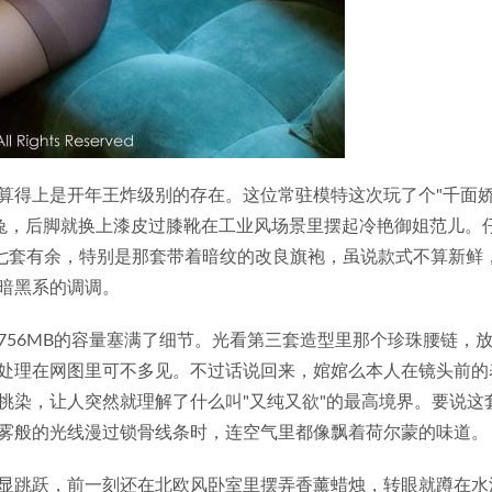
算得上是开年王炸级别的存在。这位常驻模特这次玩了个"千面娇
兔，后脚就换上漆皮过膝靴在工业风场景里摆起冷艳御姐范儿。
了七套有余，特别是那套带着暗纹的改良旗袍，虽说款式不算新鲜
暗黑系的调调。
756MB的容量塞满了细节。光看第三套造型里那个珍珠腰链，
处理在网图里可不多见。不过话说回来，婠婠么本人在镜头前的
挑染，让人突然就理解了什么叫"又纯又欲"的最高境界。要说这
雾般的光线漫过锁骨线条时，连空气里都像飘着荷尔蒙的味道。
显跳跃，前一刻还在北欧风卧室里摆弄香薰蜡烛，转眼就蹲在水