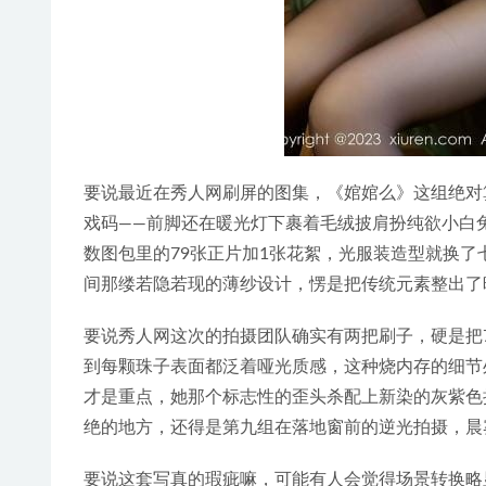
要说最近在秀人网刷屏的图集，《婠婠么》这组绝对
戏码——前脚还在暖光灯下裹着毛绒披肩扮纯欲小白
数图包里的79张正片加1张花絮，光服装造型就换
间那缕若隐若现的薄纱设计，愣是把传统元素整出了
要说秀人网这次的拍摄团队确实有两把刷子，硬是把
到每颗珠子表面都泛着哑光质感，这种烧内存的细节
才是重点，她那个标志性的歪头杀配上新染的灰紫色
绝的地方，还得是第九组在落地窗前的逆光拍摄，晨
要说这套写真的瑕疵嘛，可能有人会觉得场景转换略