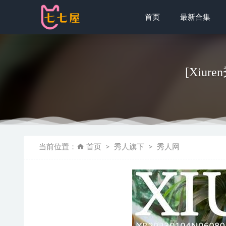
首页
最新合集
[Xiure
[Xiuren秀
当前位置：
首页
秀人旗下
秀人网
yuuhui玉
[微密圈]乙
[爱尤物]20
秀人网 – 20