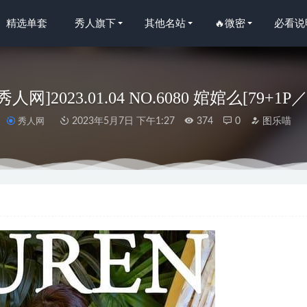
精选单套
秀人旗下
其他名站
🔥微密
必看说
n秀人网]2023.01.04 NO.6080 婠婠么[79+1P
秀人网
2023年5月7日 下午1:27
374
0
图乐喵
人网]2023.09.07 NO.7351 王俪丁呀[70+1P/652MB]
2024-02-13
汇 – NO.67 蔚蓝档案-飞鸟马时[124P2V-2.11GB]
2024-07-21
醇子呀 – 透视红纱[20P2V-161M]
2024-05-02
23 NO.2709 单曲循环 任婷婷[35P/95MB]
2024-06-12
20.09.17 VOL.2573 Angela小热巴[62+1P656M]
2022-12-04