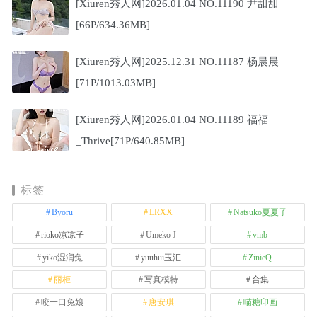
[Xiuren秀人网]2026.01.04 NO.11190 尹甜甜
[66P/634.36MB]
[Xiuren秀人网]2025.12.31 NO.11187 杨晨晨
[71P/1013.03MB]
[Xiuren秀人网]2026.01.04 NO.11189 福福
_Thrive[71P/640.85MB]
标签
Byoru
LRXX
Natsuko夏夏子
rioko凉凉子
Umeko J
vmb
yiko湿润兔
yuuhui玉汇
ZinieQ
丽柜
写真模特
合集
咬一口兔娘
唐安琪
喵糖印画