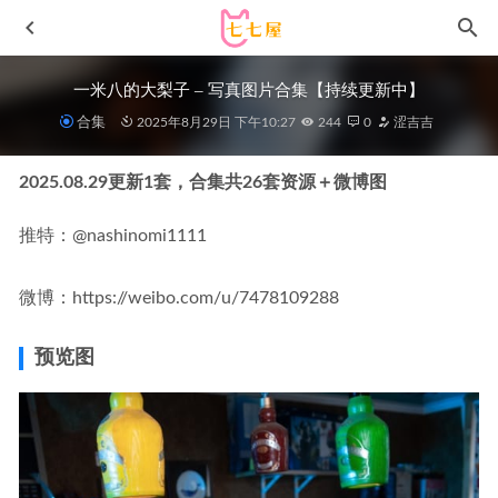
一米八的大梨子 – 写真图片合集【持续更新中】
合集
2025年8月29日 下午10:27
244
0
涩吉吉
2025.08.29更新1套，合集共26套资源＋微博图
推特：@nashinomi1111
微博：https://weibo.com/u/7478109288
[XIUREN秀人网]2022.08.30 VOL.5517 林星阑[88+1P／
728MB]
2023-01-12
预览图
Byoru – NO.137 Boa Hancock [30P-115M]
2023-09-04
魅妍社 – 2019.05.21 Vol.291 王婉悠Queen[43+1P140M]
2022-11-09
[Ugirls尤果网]爱尤物 2022.07.13 No.2367 娜比[35P]
2023-
01-16