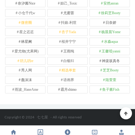
奈汐酱Nice
妲己_Toxic
安然anran
小仓千代w
尤蜜荟
徐莉芝Booty
微密圈
抖娘-利世
日奈娇
星之迟迟
杏子Yada
杨晨晨Yome
林星阑
桜井宁宁
水淼aqua
爱尤物(尤果网)
王雨纯
王馨瑶yanni
玥儿玥er
白银81
神楽坂真冬
秀人网
精选单套
芝芝Booty
蠢沫沫
语画界
陆萱萱
雨波_HaneAme
霜月shimo
鱼子酱Fish
Copyright © 2024
七七屋
- All rights reserved