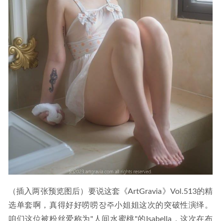
（插入两张预览图后）要说这套《ArtGravia》Vol.513的精
选单套啊，真得好好唠唠장주小姐姐这次的突破性演绎。
咱们这位被粉丝爱称为"人间水蜜桃"的Isabella，这次在布