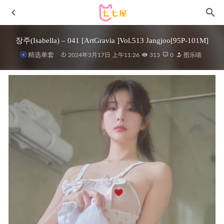
장주(Isabella) – 041 [ArtGravia ]Vol.513 Jangjoo[95P-101M]
精选单套
2024年3月17日 上午11:26
313
0
图乐喵
嗲囡囡 – 2015.11.30 VOL.016 史雯Swan[60P189M]
2022-11-
07
[Xiuren秀人网]2024.09.19 NO.9178 小肉肉咪[79+1P/722MB]
2025-03-22
黑饱宝 – 微密圈写真合集【持续更新中】
2025-06-07
ZinieQ – UwU Girlfriend[23P4V 130M]
2025-08-01
Hana_Bunny – Tifa Remake [10P-23.7MB]
2025-09-11