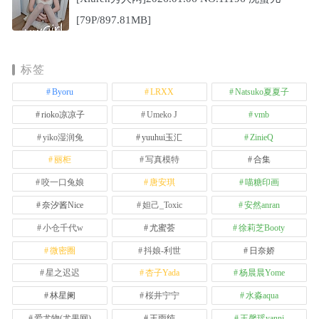
[79P/897.81MB]
标签
Byoru
LRXX
Natsuko夏夏子
rioko凉凉子
Umeko J
vmb
yiko湿润兔
yuuhui玉汇
ZinieQ
丽柜
写真模特
合集
咬一口兔娘
唐安琪
喵糖印画
奈汐酱Nice
妲己_Toxic
安然anran
小仓千代w
尤蜜荟
徐莉芝Booty
微密圈
抖娘-利世
日奈娇
星之迟迟
杏子Yada
杨晨晨Yome
林星阑
桜井宁宁
水淼aqua
爱尤物(尤果网)
王雨纯
王馨瑶yanni