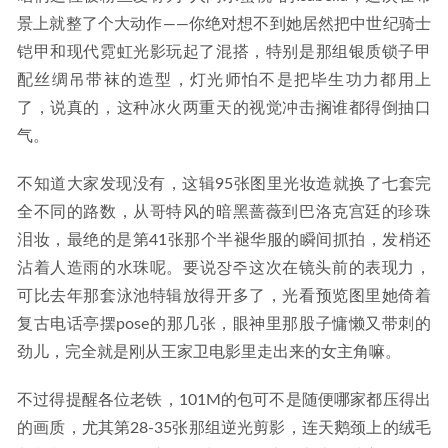
景上就整了个大动作——你绝对想不到她居然把中世纪骑士
铠甲和现代霓虹光影玩起了混搭，特别是那组银质锁子甲
配丝绸吊带袜的造型，灯光师怕不是把毕生功力都用上
了，说真的，这种冰火两重天的视觉冲击搁谁都得倒抽口
气。
不知道大家发现没有，这辑95张图里光妆造就换了七套完
全不同的路数，从哥特风的暗黑蔷薇到巴洛克宫廷的珍珠
泪妆，最绝的是第41张那个半褪华服的瞬间抓拍，发梢还
沾着人造雨的水珠呢。要说장주这次在镜头前的表现力，
可比去年那套泳池特辑放得开多了，光看预览图里她倚着
复古电话亭摆pose的那几张，眼神里那股子慵懒又带刺的
劲儿，完全就是刚从王家卫电影里走出来的女主角嘛。
不过得提醒各位老铁，101M的包可不是随便哪家都压得出
的画质，尤其第28-35张那组逆光剪影，连天鹅颈上的绒毛