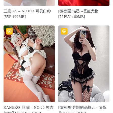
三度_69 – NO.074 可畏白纱
[微密圈]洁己 –霓虹尤物
[55P-199MB]
[72P3V-460MB]
KANEKO_咔喵 – NO.20 埃吉
[微密圈]奔跑的晶螺儿 –苗条