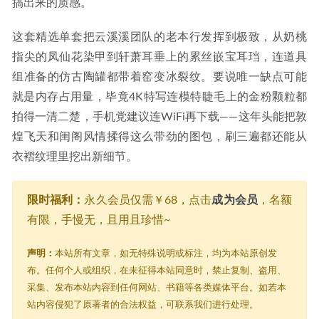
搞出来的质感。
这套精选单套把云溪溪团队的老本行发挥到极致，从奶桃
指尖的凤仙花染甲到轩萧耳垂上的累丝嵌宝耳珰，连道具
组准备的仿古陶罐都带着窑变冰裂纹。要说唯一缺点可能
就是内存占用量，毕竟4K特写连模特睫毛上的金粉颗粒都
拍得一清二楚，手机党建议连WiFi再下载——这年头能把敦
煌飞天和闺阁风情揉得这么带劲的图包，刷三遍都还能从
衣褶纹理里挖出新细节。
限时福利：
永久会员仅需￥68，点击
成为会员
，名额
有限，手慢无，且用且珍惜~
声明：
本站所有文章，如无特殊说明或标注，均为本站原创发
布。任何个人或组织，在未征得本站同意时，禁止复制、盗用、
采集、发布本站内容到任何网站、书籍等各类媒体平台。如若本
站内容侵犯了原著者的合法权益，可联系我们进行处理。