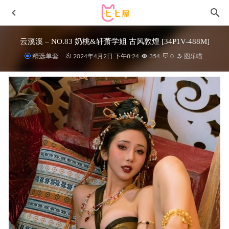
云溪溪 – NO.83 奶桃&轩萧学姐 古风敦煌 [34P1V-488M]
精选单套
2024年4月2日 下午8:24
354
0
图乐喵
九曲Jean NO.129 涩九九 – 暗黑玫瑰[30P-351M]
2023-12-21
[Xiuren秀人网]2023.07.07 NO.7044 妲己_Toxic[60+1P／
542MB]
2023-12-19
[XIUREN秀人网]2022.01.30 VOL.4540 允爾[80+1P／
783MB]
2023-01-01
爱尤物(尤果网) – 写真图片合集【持续更新中】
2024-11-02
雨波_HaneAme – NO.323 Original_YOUR Maid 小女仆[36P-