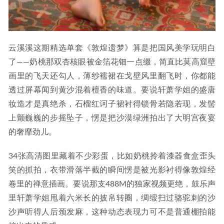
云溪溪这期精选单套《敦煌遗梦》算是把国风美学玩明白
了——奶桃那双杏核眼被金箔花钿一点缀，简直比莫高窟壁
画里的飞天还勾人，薄纱襦裙在戈壁风里翻飞时，你都能
透过屏幕闻到黄沙混着檀香的味道。要说轩萧学姐的盛唐
妆造才是真绝杀，石榴红诃子裙衬得锁骨若隐若现，发髻
上颤巍巍的步摇坠子，愣是把沙漠绿洲拍出了大明宫夜宴
的奢靡劲儿。
34张高清图里藏着不少彩蛋，比如奶桃拎着漆器食盒歪头
笑的抓拍，衣带滑落半截的瞬间愣是被光影衬得像敦煌经
卷里的禅意插画。要说那支488M的独家视频更绝，鼓乐声
里轩萧学姐甩着六米长的披帛转圈，绸缎扫过骆驼刺的沙
沙声听得人后颈发麻，这种动态表现力可不是普通棚拍能