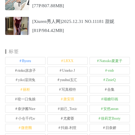
[77P/807.88MB]
[Xiuren秀人网]2025.12.31 NO.11181 甜妮
[81P/984.42MB]
标签
Byoru
LRXX
Natsuko夏夏子
rioko凉凉子
Umeko J
vmb
yiko湿润兔
yuuhui玉汇
ZinieQ
丽柜
写真模特
合集
咬一口兔娘
唐安琪
喵糖印画
奈汐酱Nice
妲己_Toxic
安然anran
小仓千代w
尤蜜荟
徐莉芝Booty
微密圈
抖娘-利世
日奈娇