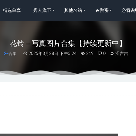
精选单套
秀人旗下
其他名站
🔥微密
必看说
花铃 – 写真图片合集【持续更新中】
合集
2025年3月28日 下午5:24
219
0
涩吉吉
人网]2024.02.01 NO.8048 Betty1[46+1P/367MB]
2024-04-03
人网]2023.10.30 NO.7585 唐安琪[78+1P/757MB]
2024-02-01
23 NO.2686 潮汐的副歌 李丽莎[35P/101MB]
2024-07-11
O.186 2024年01月计划A 无期迷途可可莉克 [43P-298M]
2024-03
人网]2022.11.14 NO.5850 林子遥[81+1P／567MB]
2023-05-02