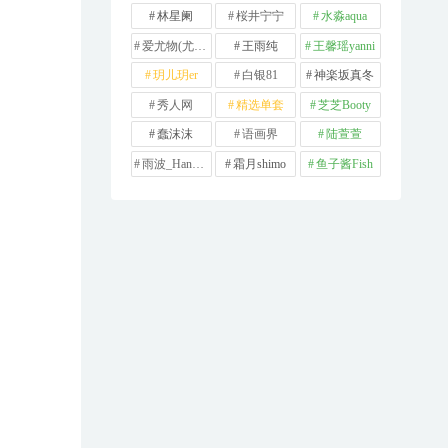
林星阑
桜井宁宁
水淼aqua
爱尤物(尤果网)
王雨纯
王馨瑶yanni
玥儿玥er
白银81
神楽坂真冬
秀人网
精选单套
芝芝Booty
蠢沫沫
语画界
陆萱萱
雨波_HaneAme
霜月shimo
鱼子酱Fish