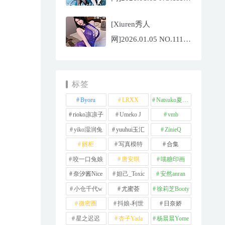
李沁恩
[Xiuren秀人
lrene[69P/933.33MB]
网]2026.01.05 NO.11192
王俪丁呀[99P/1.06GB]
标签
Byoru
LRXX
Natsuko夏夏子
rioko凉凉子
Umeko J
vmb
yiko湿润兔
yuuhui玉汇
ZinieQ
丽柜
写真模特
合集
咬一口兔娘
唐安琪
喵糖印画
奈汐酱Nice
妲己_Toxic
安然anran
小仓千代w
尤蜜荟
徐莉芝Booty
微密圈
抖娘-利世
日奈娇
星之迟迟
杏子Yada
杨晨晨Yome