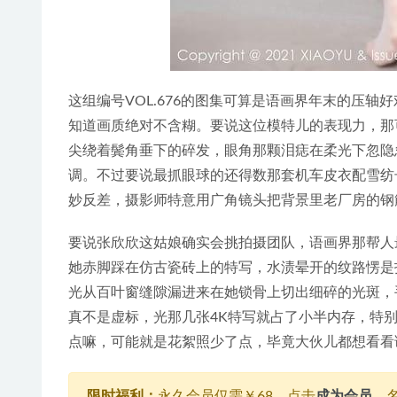
这组编号VOL.676的图集可算是语画界年末的压轴
知道画质绝对不含糊。要说这位模特儿的表现力，那
尖绕着鬓角垂下的碎发，眼角那颗泪痣在柔光下忽隐
调。不过要说最抓眼球的还得数那套机车皮衣配雪纺
妙反差，摄影师特意用广角镜头把背景里老厂房的钢
要说张欣欣这姑娘确实会挑拍摄团队，语画界那帮人
她赤脚踩在仿古瓷砖上的特写，水渍晕开的纹路愣是
光从百叶窗缝隙漏进来在她锁骨上切出细碎的光斑，
真不是虚标，光那几张4K特写就占了小半内存，特
点嘛，可能就是花絮照少了点，毕竟大伙儿都想看看
限时福利：
永久会员仅需￥68，点击
成为会员
，