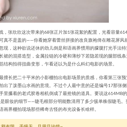
好戏，张欣欣这次带来的68张正片加1张花絮的配置，光看容量614
可真不是盖的——你看她穿着蕾丝拼接的改良旗袍倚在雕花屏风
忽现，这种欲说还休的劲儿倒是和语画界惯用的朦胧打光手法特
长裙的混搭造型，金属拉链的冷硬和薄纱下若隐若现的腿部线条
筋结构拍得扭曲变形，乍看还以为是什么科幻电影的场景。
最擅长把二十平米的小影棚拍出电影场景的质感，你看第三张预
拍出了泼墨山水画的意境。不过个人最中意的还是编号17那张侧
手里攥着的老式胶卷相机倒成了最抢镜的道具。要说这614MB
别是眼妆的细节——睫毛根部分明能数清用了多少簇单株假睫毛。
语画界棚拍现场那些稀奇古怪的布光设备长啥样。
名额有限，手慢无，且用且珍惜~