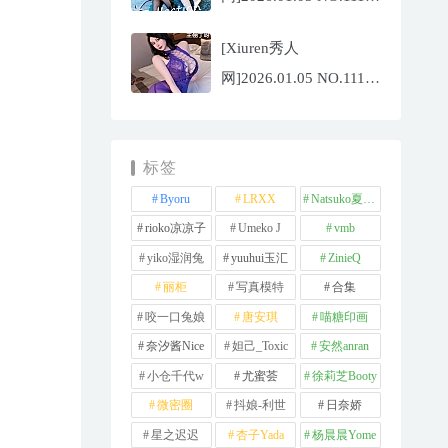
李沁恩
[Xiuren秀人
lrene[69P/933.33MB]
网]2026.01.05 NO.11192
王俪丁呀[99P/1.06GB]
标签
Byoru
LRXX
Natsuko夏夏子
rioko凉凉子
Umeko J
vmb
yiko湿润兔
yuuhui玉汇
ZinieQ
丽柜
写真模特
合集
咬一口兔娘
唐安琪
喵糖印画
奈汐酱Nice
妲己_Toxic
安然anran
小仓千代w
尤蜜荟
徐莉芝Booty
微密圈
抖娘-利世
日奈娇
星之迟迟
杏子Yada
杨晨晨Yome