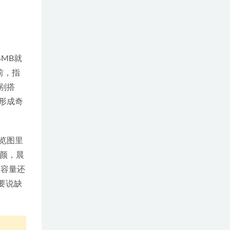
MB就
前，指
别搭
形成奇
览图里
颜，晨
的容量还
要说缺