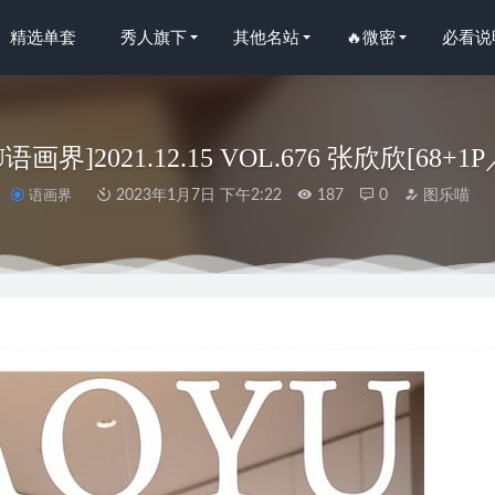
精选单套
秀人旗下
其他名站
🔥微密
必看说
U语画界]2021.12.15 VOL.676 张欣欣[68+1P
语画界
2023年1月7日 下午2:22
187
0
图乐喵
龙果羊 – 老公福利来啦[24P1V-200M]
2024-08-05
21.02.23 VOL.3129 陈小喵[83+1P953M]
2022-12-11
金提莫) – 写真图片合集【持续更新中】
2025-05-10
Ame – NO.275 水星的魔女 – 塞西莉雅[40P-289M]
2023-09-08
17.07.10 晓迪[53+1P186M]
2022-11-24