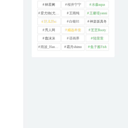
林星阑
桜井宁宁
水淼aqua
爱尤物(尤果网)
王雨纯
王馨瑶yanni
玥儿玥er
白银81
神楽坂真冬
秀人网
精选单套
芝芝Booty
蠢沫沫
语画界
陆萱萱
雨波_HaneAme
霜月shimo
鱼子酱Fish