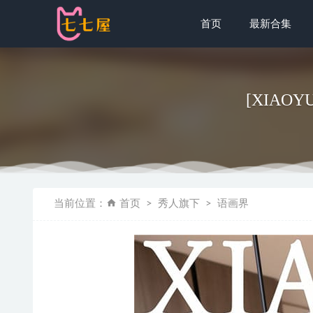
首页
最新合集
[XIAOY
[微密圈]火
当前位置：
首页
秀人旗下
语画界
秀人网 – 20
Yuka(
雨波_Hane
青豆客 – 20