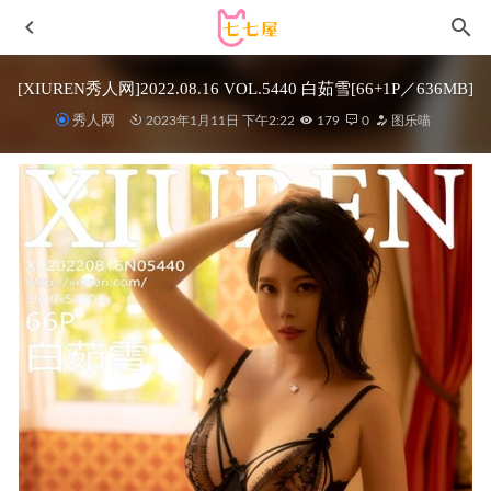
[XIUREN秀人网]2022.08.16 VOL.5440 白茹雪[66+1P／636MB]
秀人网
2023年1月11日 下午2:22
179
0
图乐喵
[Xiuren秀人网]2022.10.14 NO.5712 王雨纯[57+1P／460MB]
2023-04-13
蠢沫沫 – NO.404 向日葵绳[17P-364MB]
6天前
Bangni邦尼 – 约尔 [84P5V-816MB]
2025-06-05
抱走莫子AA – NO.69 牛牛 [41P16V-1.02GB]
2025-02-26
萱福晋 – 微密圈写真&视频合集【持续更新中】
2025-08-04