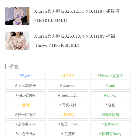
[Xiuren秀人网]2025.12.31 NO.11187 杨晨晨
[71P/1013.03MB]
[Xiuren秀人网]2026.01.04 NO.11189 福福
_Thrive[71P/640.85MB]
标签
Byoru
LRXX
Natsuko夏夏子
rioko凉凉子
Umeko J
vmb
yiko湿润兔
yuuhui玉汇
ZinieQ
丽柜
写真模特
合集
咬一口兔娘
唐安琪
喵糖印画
奈汐酱Nice
妲己_Toxic
安然anran
小仓千代w
尤蜜荟
徐莉芝Booty