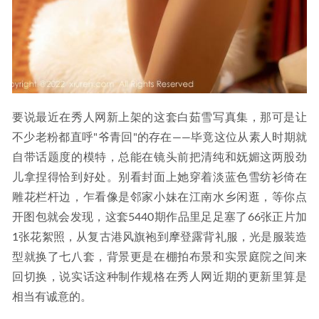
要说最近在秀人网新上架的这套白茹雪写真集，那可是让
不少老粉都直呼"爷青回"的存在——毕竟这位从素人时期就
自带话题度的模特，总能在镜头前把清纯和妩媚这两股劲
儿拿捏得恰到好处。别看封面上她穿着淡蓝色雪纺衫倚在
雕花栏杆边，乍看像是邻家小妹在江南水乡闲逛，等你点
开图包就会发现，这套5440期作品里足足塞了66张正片加
1张花絮照，从复古港风旗袍到摩登露背礼服，光是服装造
型就换了七八套，背景更是在棚拍布景和实景庭院之间来
回切换，说实话这种制作规格在秀人网近期的更新里算是
相当有诚意的。