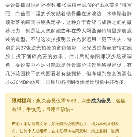
要说最抓眼球的还得数那张被粉丝疯传的"出水芙蓉"特写
照，白茹雪半湿的长发贴着锁骨垂在泳池边，水珠顺着脖
颈滑落的瞬间被镜头定格，这种介于青涩与成熟之间的微
妙张力，倒是让人想起她去年在秀人网圣诞特辑里穿麋鹿
装的造型。不过这次拍摄明显在光影运用上更下功夫，特
别是第37张逆光拍摄的窗边侧影，阳光透过蕾丝窗帘在她
脸上投下细碎光斑的效果，估计后期修图师没少熬夜调
色。要说美中不足可能就是外景部分取景地略显局促，有
几张花园秋千的构图看着有些拥挤，但考虑到整套资源包
才636MB的体积，画质压缩控制得倒是比想象中好得多。
限时福利：
永久会员仅需￥68，点击
成为会员
，名额
有限，手慢无，且用且珍惜~
声明：
本站所有文章，如无特殊说明或标注，均为本站原创发
布。任何个人或组织，在未征得本站同意时，禁止复制、盗用、