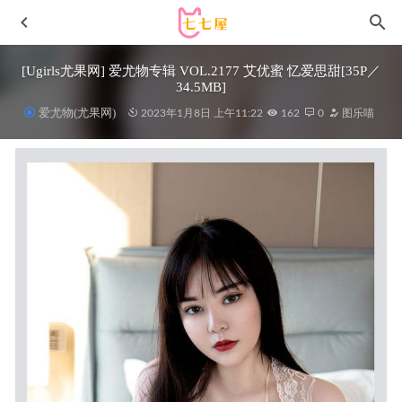
[Ugirls尤果网] 爱尤物专辑 VOL.2177 艾优蜜 忆爱思甜[35P／
34.5MB]
爱尤物(尤果网)
2023年1月8日 上午11:22
162
0
图乐喵
[Xiuren秀人网]2022.10.14 NO.5716 周于希Sally[85+1P／
673MB]
2023-05-09
日奈娇 – NO.239 楼道保安[167P5V-1.7GB]
22天前
[YouMi尤蜜荟]2023.01.13 VOL.890 Carol周妍希[97+1P／
810MB]
2023-08-04
[Ugirls尤果网]爱尤物 2021.06.25 No.2117 中田合美子 甜心
预报 [35P]
2023-01-18