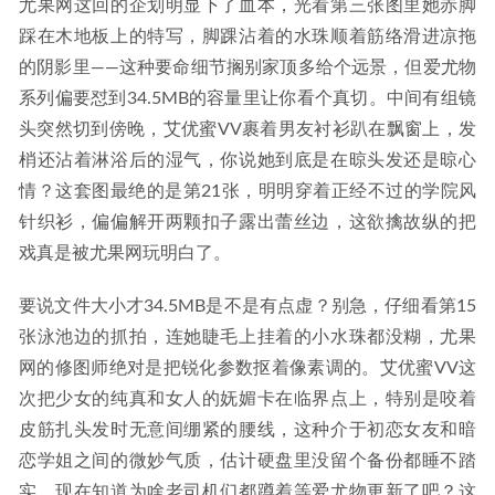
尤果网这回的企划明显下了血本，光看第三张图里她赤脚
踩在木地板上的特写，脚踝沾着的水珠顺着筋络滑进凉拖
的阴影里——这种要命细节搁别家顶多给个远景，但爱尤物
系列偏要怼到34.5MB的容量里让你看个真切。中间有组镜
头突然切到傍晚，艾优蜜VV裹着男友衬衫趴在飘窗上，发
梢还沾着淋浴后的湿气，你说她到底是在晾头发还是晾心
情？这套图最绝的是第21张，明明穿着正经不过的学院风
针织衫，偏偏解开两颗扣子露出蕾丝边，这欲擒故纵的把
戏真是被尤果网玩明白了。
要说文件大小才34.5MB是不是有点虚？别急，仔细看第15
张泳池边的抓拍，连她睫毛上挂着的小水珠都没糊，尤果
网的修图师绝对是把锐化参数抠着像素调的。艾优蜜VV这
次把少女的纯真和女人的妩媚卡在临界点上，特别是咬着
皮筋扎头发时无意间绷紧的腰线，这种介于初恋女友和暗
恋学姐之间的微妙气质，估计硬盘里没留个备份都睡不踏
实。现在知道为啥老司机们都蹲着等爱尤物更新了吧？这