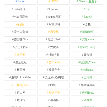
Byoru
LRXX
Natsuko夏夏子
rioko凉凉子
Umeko J
vmb
yiko湿润兔
yuuhui玉汇
ZinieQ
丽柜
写真模特
合集
咬一口兔娘
唐安琪
喵糖印画
奈汐酱Nice
妲己_Toxic
安然anran
小仓千代w
尤蜜荟
徐莉芝Booty
微密圈
抖娘-利世
日奈娇
星之迟迟
杏子Yada
杨晨晨Yome
林星阑
桜井宁宁
水淼aqua
洛璃LoLiSAMA
爱尤物(尤果网)
王雨纯
王馨瑶yanni
白银81
神楽坂真冬
秀人网
精选单套
芝芝Booty
蠢沫沫
语画界
陆萱萱