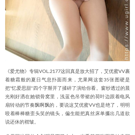
《爱尤物》专辑VOL.2177这回真是放大招了，艾优蜜VV裹
着糖霜般的夏日气息扑面而来，尤果网这套35张图硬是
把"忆爱思甜"四个字掰开了揉碎了演给你看。窗纱透过的晨
光刚好洒在她锁骨窝里，浅蓝色吊带裙的荷叶边跟着电风
扇转动的节奏飘啊飘的，要说这艾优蜜VV也是绝了，明明
咬着棒棒糖歪头笑的镜头，偏生能把真丝床单攥出几道欲
说还休的褶皱。