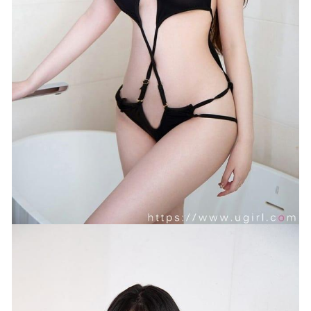
小仓千代w – NO.110 碧蓝航线 逸仙 旗袍改[20P-85MB]
2025-06-19