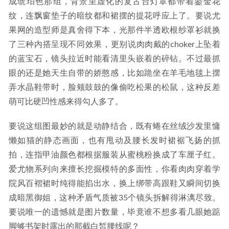
成琥珀色那组，背景里虚化的复古台灯罩都带着鎏金花
纹，连飘窗垫子的暗纹都和裙摆的提花呼应上了。要说尤
果网的造型师是真舍得下本，光那件半透欧根纱罩衫就换
了三种内搭呈现不同效果，更别说肉肉戴的choker上坠着
的蓝宝石，镜头拉近时能看清里头嵌着的碎钻。不过最抓
眼的还是她天生自带的娇憨感，比如跪坐在羊毛地毯上摆
弄水晶鞋带时，脸颊鼓鼓的像偷吃松果的松鼠，这种反差
萌可比硬凹性感来得勾人多了。
要说这组图最妙的就是动静结合，既有蜷在丝绒沙发里慵
懒如猫的静态画面，也有甩动及腰长发时裙裾飞扬的抓
拍，连指甲油颜色都根据服装从蜜桃粉换成了车厘子红。
爱尤物系列向来擅长挖掘模特的多面性，你看肉肉穿着学
院风百褶裙时纯得能掐出水，换上绑带高跟鞋又瞬间切换
成暗黑御姐，这种矛盾气质被35个镜头拆解得淋漓尽致。
要说唯一的遗憾就是图片数量，毕竟谁不想多看几眼她踮
脚够书架时露出的那截白皙腰线呢？