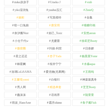
rioko凉凉子
Umeko J
vmb
yiko湿润兔
yuuhui玉汇
ZinieQ
丽柜
写真模特
合集
咬一口兔娘
唐安琪
喵糖印画
奈汐酱Nice
妲己_Toxic
安然anran
小仓千代w
尤蜜荟
徐莉芝Booty
微密圈
抖娘-利世
日奈娇
星之迟迟
杏子Yada
杨晨晨Yome
林星阑
桜井宁宁
水淼aqua
洛璃LoLiSAMA
爱尤物(尤果网)
王雨纯
王馨瑶yanni
白银81
神楽坂真冬
秀人网
精选单套
芝芝Booty
蠢沫沫
语画界
陆萱萱
雨波_HaneAme
霜月shimo
鱼子酱Fish