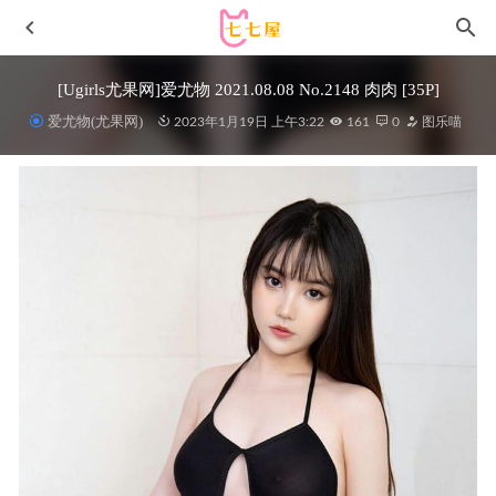
[Ugirls尤果网]爱尤物 2021.08.08 No.2148 肉肉 [35P]
爱尤物(尤果网)
2023年1月19日 上午3:22
161
0
图乐喵
Byoru –NO.025 Makima[57P/159MB]
2022-05-06
[微密圈]左公子666 –史上最细内内 [28P1V-150MB]
2023-02-
16
尤物馆 – 2018.12.24 VOL.129 Luffy菲菲[52+1P195M]
2022-
11-11
水淼aqua – NO.139 Fantia 2023年2月 夜阑[22P-28MB]
2023-
02-25