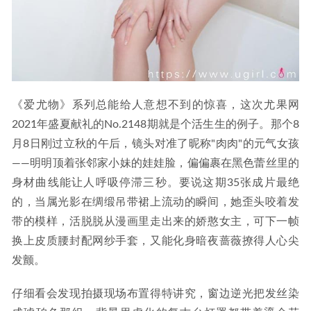
《爱尤物》系列总能给人意想不到的惊喜，这次尤果网
2021年盛夏献礼的No.2148期就是个活生生的例子。那个8
月8日刚过立秋的午后，镜头对准了昵称"肉肉"的元气女孩
——明明顶着张邻家小妹的娃娃脸，偏偏裹在黑色蕾丝里的
身材曲线能让人呼吸停滞三秒。要说这期35张成片最绝
的，当属光影在绸缎吊带裙上流动的瞬间，她歪头咬着发
带的模样，活脱脱从漫画里走出来的娇憨女主，可下一帧
换上皮质腰封配网纱手套，又能化身暗夜蔷薇撩得人心尖
发颤。
仔细看会发现拍摄现场布置得特讲究，窗边逆光把发丝染