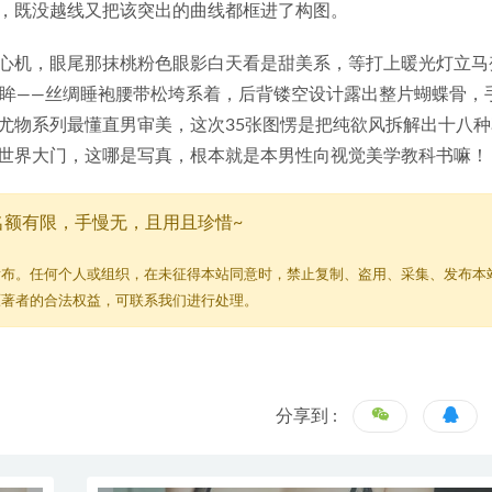
，既没越线又把该突出的曲线都框进了构图。
心机，眼尾那抹桃粉色眼影白天看是甜美系，等打上暖光灯立马
回眸——丝绸睡袍腰带松垮系着，后背镂空设计露出整片蝴蝶骨，
尤物系列最懂直男审美，这次35张图愣是把纯欲风拆解出十八种
世界大门，这哪是写真，根本就是本男性向视觉美学教科书嘛！
名额有限，手慢无，且用且珍惜~
发布。任何个人或组织，在未征得本站同意时，禁止复制、盗用、采集、发布本
原著者的合法权益，可联系我们进行处理。
分享到 :