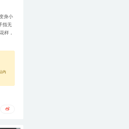
变身小
手指无
花样，
站内