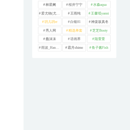
林星阑
桜井宁宁
水淼aqua
爱尤物(尤果网)
王雨纯
王馨瑶yanni
玥儿玥er
白银81
神楽坂真冬
秀人网
精选单套
芝芝Booty
蠢沫沫
语画界
陆萱萱
雨波_HaneAme
霜月shimo
鱼子酱Fish