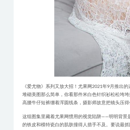
《爱尤物》系列又放大招！尤果网2021年9月推出
堆砌美图那么简单，你看那件米白色针织衫松松垮垮
高腰牛仔短裤绷着浑圆线条，摄影师故意把镜头压得
这组图集里藏着尤果网惯用的视觉陷阱——明明背景
的铁皮和模特瓷白的肌肤撞得人措手不及。要说最抓