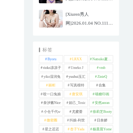
杨晨晨[71P/1013.03MB]
[Xiuren秀人
网]2026.01.04 NO.11189
福福
_Thrive[71P/640.85MB]
标签
Byoru
LRXX
Natsuko夏夏子
rioko凉凉子
Umeko J
vmb
yiko湿润兔
yuuhui玉汇
ZinieQ
丽柜
写真模特
合集
咬一口兔娘
唐安琪
喵糖印画
奈汐酱Nice
妲己_Toxic
安然anran
小仓千代w
尤蜜荟
徐莉芝Booty
微密圈
抖娘-利世
日奈娇
星之迟迟
杏子Yada
杨晨晨Yome