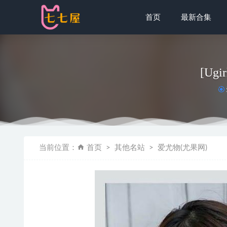
首页
最新合集
[Ugi
星空不见
当前位置：
首页
其他名站
爱尤物(尤果网)
AT鲨 – N
[XIAOYU
抖娘-利世 –
[XIUREN