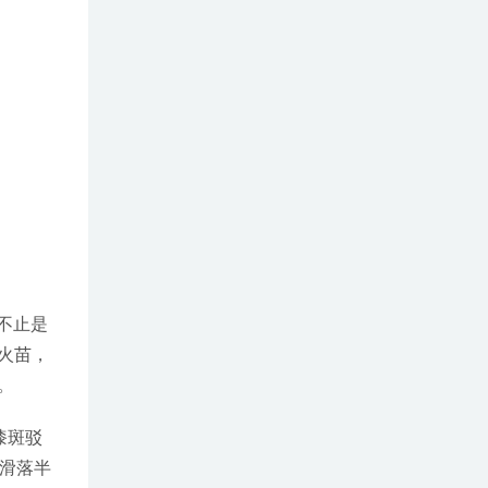
不止是
火苗，
。
漆斑驳
滑落半