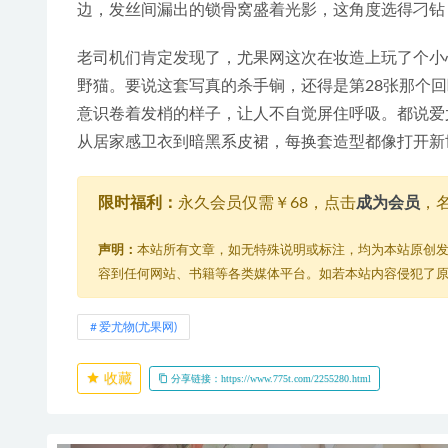
边，发丝间漏出的锁骨窝盛着光影，这角度选得刁钻
老司机们肯定发现了，尤果网这次在妆造上玩了个小
野猫。要说这套写真的杀手锏，还得是第28张那个
意识卷着发梢的样子，让人不自觉屏住呼吸。都说爱
从居家感卫衣到暗黑系皮裙，每换套造型都像打开新
限时福利：
永久会员仅需￥68，点击
成为会员
，
声明：
本站所有文章，如无特殊说明或标注，均为本站原创
容到任何网站、书籍等各类媒体平台。如若本站内容侵犯了
爱尤物(尤果网)
收藏
分享链接：https://www.775t.com/2255280.html