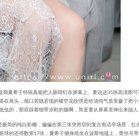
的这期夏希子特辑真能把人眼睛钉在屏幕上。要说这35张高清图可
搭在肩头，领口若隐若现的镂空花纹愣是给清纯气质里掺了把小
低低的，那双踩着细带凉鞋的腿啊，简直要从屏幕里伸出来踹人
是极简的纯白影棚，偏偏在第三张突然切到复古电话亭场景，红
眼球的还得数第17张，夏希子侧身跪坐在波斯地毯上，蕾丝吊带