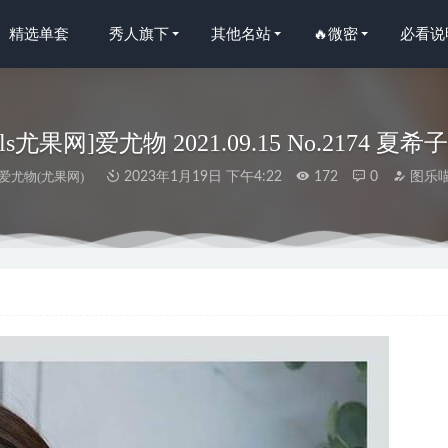
精选单套
秀人旗下
其他名站
🔥微密
必看说
rls尤果网]爱尤物 2021.09.15 No.2174 夏希子
爱尤物(尤果网)
2023年1月19日 下午4:22
172
0
图乐
瑾晓婷汉服最新4部20分37秒视频现在怎么消失了？
2025-03-27
O.65 原相机质感黑裤袜 [58P3V-22MB]
2025-10-09
语画界]2022.04.06 VOL.751 梦心玥[75+1P／602MB]
2023-01-27
 宠物人妻[28P1V-227.3M]
2025-03-12
秀人网]2022.09.01 VOL.5531 陆萱萱[80+1P／798MB]
2023-01-13