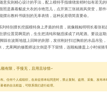
随意实则精心设计的手法，配上模特手指缠绕发梢时似有若无的
面照是裹着貂皮大衣的冷艳范儿，点开第三张就画风突变，那件
能摆出教科书级别的无辜表情，这种反差萌简直要命。
"系列特别擅长挖掘模特身上矛盾的特质，就像顾籼明明长着张初
肚脐位置晃啊晃的，生生把清纯和魅惑揉成了鸡尾酒。要说这期
赤脚踩在波斯地毯上回眸的刹那，发丝刚好扫过胸前的水晶吊坠，
来，尤果网的修图师这次倒是手下留情，连顾籼膝盖上小时候骑
名额有限，手慢无，且用且珍惜~
发布。任何个人或组织，在未征得本站同意时，禁止复制、盗用、采集、发布本
原著者的合法权益，可联系我们进行处理。