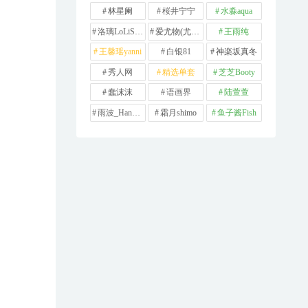
林星阑
桜井宁宁
水淼aqua
洛璃LoLiSAMA
爱尤物(尤果网)
王雨纯
王馨瑶yanni
白银81
神楽坂真冬
秀人网
精选单套
芝芝Booty
蠢沫沫
语画界
陆萱萱
雨波_HaneAme
霜月shimo
鱼子酱Fish