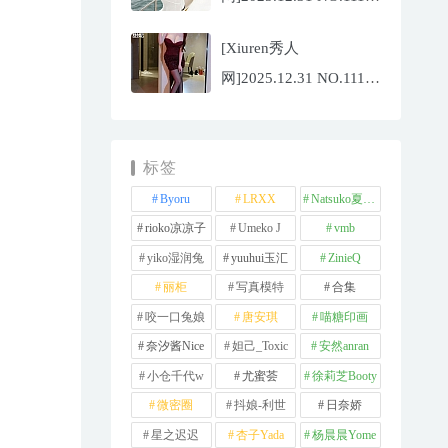
夏冰冰[77P/807.88MB]
[Xiuren秀人
网]2025.12.31 NO.11181
甜妮[81P/984.42MB]
标签
Byoru
LRXX
Natsuko夏夏子
rioko凉凉子
Umeko J
vmb
yiko湿润兔
yuuhui玉汇
ZinieQ
丽柜
写真模特
合集
咬一口兔娘
唐安琪
喵糖印画
奈汐酱Nice
妲己_Toxic
安然anran
小仓千代w
尤蜜荟
徐莉芝Booty
微密圈
抖娘-利世
日奈娇
星之迟迟
杏子Yada
杨晨晨Yome