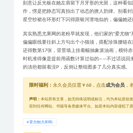
刻意让反光板在她左肩留下月牙形的光斑，这种看似
作，愣是把静态写真拍出了动态的撩人韵律。别看封
星空纱裙在环形灯下闪得跟银河泄地似的，偏偏她还
其实熟悉尤果网的老粉早就发现，他们家的"爱尤物
偏偏眼线要往斜上方勾出个小猫须，搭配珍珠腰链在
还得数第17张，背景墙上挂着幅抽象派油画，模特
时机准得像是提前用函数计算过似的——不过话说回
的淡疤都留着没P，反倒让整组图多了几分真实感。
限时福利：
永久会员仅需￥68，点击
成为会员
，
声明：
本站所有文章，如无特殊说明或标注，均为本站原创
容到任何网站、书籍等各类媒体平台。如若本站内容侵犯了
爱尤物(尤果网)