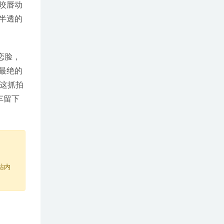
咬唇动
半透的
恋脸，
最绝的
这抓拍
车留下
站内