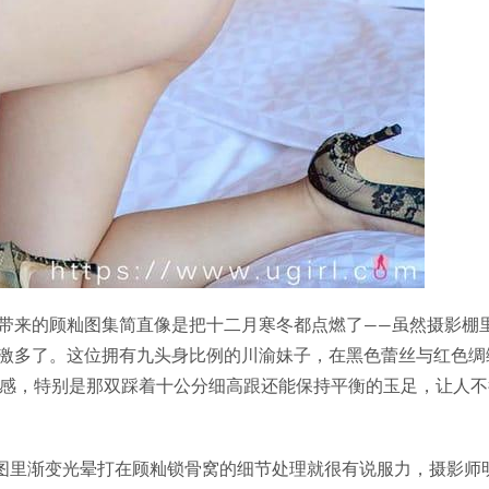
带来的顾籼图集简直像是把十二月寒冬都点燃了——虽然摄影棚
激多了。这位拥有九头身比例的川渝妹子，在黑色蕾丝与红色绸
次感，特别是那双踩着十公分细高跟还能保持平衡的玉足，让人不
套图里渐变光晕打在顾籼锁骨窝的细节处理就很有说服力，摄影师