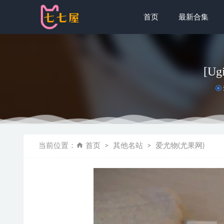
首页
最新合集
[Ug
[Xiuren秀
当前位置：
首页
其他名站
爱尤物(尤果网)
Imyuiicha
Umeko J –
[XIUREN
[Xiuren秀