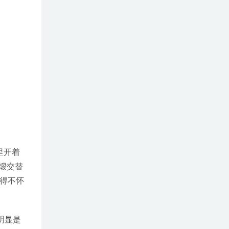
里开着
缎交替
得不怀
明显是