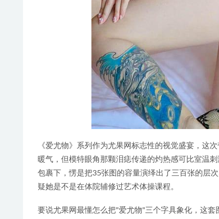
《爱尤物》系列作为尤果网标志性的视觉盛宴，这次
暖气，但模特眼角那颗泪痣传递的灼热感可比室温刺
包裹下，愣是把35张图的容量演绎出了三百张的层
疑她是不是在体院辅修过艺术体操课程。
要说尤果网最懂怎么把"爱尤物"三个字具象化，这