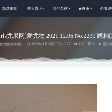
精选单套
秀人旗下
其他名站
🔥微密
必看说
irls尤果网]爱尤物 2021.12.06 No.2230 顾籼[
爱尤物(尤果网)
2023年1月20日 下午8:22
172
0
图乐
人网]2023.06.15 NO.6925 陆萱萱[82+1P／737MB]
2023-11-25
nn – Ubel[12P-15MB]
2025-10-24
 cosplay Mavuika Genshin Impact [96P9V-1.25G]
2026-06-01
秀人网]2022.08.19 VOL.5466 就是阿朱啊[83+1P／936MB]
2023-01
人网]2025.05.13 NO.10272 安然anran[80+1P/744MB]
2025-12-03