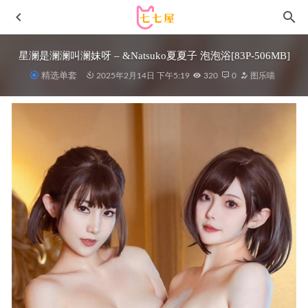
星澜是澜澜叫澜妹呀 – &Natsuko夏夏子 泡泡浴[83P-506MB]
精选单套
2025年2月14日 下午5:19
320
0
图乐喵
Quan冉有点饿 – NO.38 逆兔自拍 [25P-92MB]
2026-04-14
鹿八岁baby – 黑色西里里 [30P／324MB]
2026-02-01
麻花麻花酱 – NO.42 风拂电子档[210P1V-2.22GB]
2022-11-
14
[XIUREN秀人网]2022.09.08 VOL.5562 可樂Vicky[45+1P／
395MB]
2023-01-13
女主K NO.37 圣诞麋鹿 [100P1V-460MB]
2024-03-26