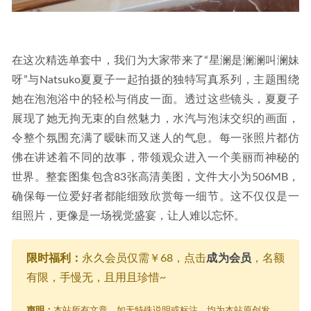
在这次精选单套中，我们为大家带来了“星澜是澜澜叫澜妹
呀”与Natsuko夏夏子一起拍摄的独特写真系列，主题围绕
她在泡泡浴中的轻松与俏皮一面。透过这些镜头，夏夏子
展现了她无拘无束的自然魅力，水汽与泡沫交织的画面，
令整个氛围充满了暧昧而又迷人的气息。每一张照片都仿
佛在讲述着不同的故事，带领观众进入一个美丽而神秘的
世界。整套图集包含83张高清美图，文件大小为506MB，
确保每一位爱好者都能细致欣赏每一细节。这不仅仅是一
组照片，更像是一场视觉盛宴，让人难以忘怀。
限时福利：
永久会员仅需￥68，点击
成为会员
，名额
有限，手慢无，且用且珍惜~
声明：
本站所有文章，如无特殊说明或标注，均为本站原创发