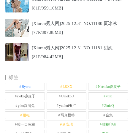
[81P/959.10MB]
[Xiuren秀人网]2025.12.31 NO.11180 夏冰冰
[77P/807.88MB]
[Xiuren秀人网]2025.12.31 NO.11181 甜妮
[81P/984.42MB]
标签
Byoru
LRXX
Natsuko夏夏子
rioko凉凉子
Umeko J
vmb
yiko湿润兔
yuuhui玉汇
ZinieQ
丽柜
写真模特
合集
咬一口兔娘
唐安琪
喵糖印画