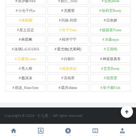
奈汐酱Nice
妲己_Toxic
安然anran
小仓千代w
尤蜜荟
徐莉芝Booty
微密圈
抖娘-利世
日奈娇
星之迟迟
杏子Yada
杨晨晨Yome
林星阑
桜井宁宁
水淼aqua
洛璃LoLiSAMA
爱尤物(尤果网)
王雨纯
王馨瑶yanni
白银81
神楽坂真冬
秀人网
精选单套
芝芝Booty
蠢沫沫
语画界
陆萱萱
雨波_HaneAme
霜月shimo
鱼子酱Fish
Copyright © 2024
七七屋
- All rights reserved