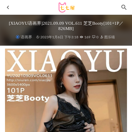
[XIAOYU语画界]2021.09.09 VOL.611 芝芝Booty[101+1P／
826MB]
语画界
2023年1月6日 下午3:18
169
0
图乐喵
霜月shimo – NO.118 霜月的秘密辦公室 Shimo’ Secret Office
[125P-152MB]V
2025-09-11
[Xiuren秀人网]2023.05.06 NO.6687 吴雪瑶[65+1P／508MB]
2023-10-07
[爱尤物]2024 NO.2773 迷人气息 vivian[35P/83MB]
2024-10-
23
夏鸽鸽不想起床 NO.029 白木芽衣子 女j [40P-143M]
2023-