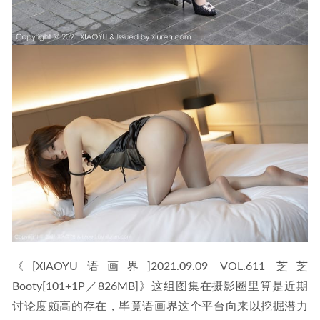
《[XIAOYU语画界]2021.09.09 VOL.611 芝芝
Booty[101+1P／826MB]》这组图集在摄影圈里算是近期
讨论度颇高的存在，毕竟语画界这个平台向来以挖掘潜力