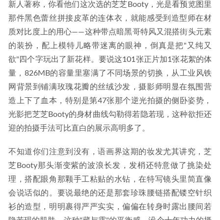
新人著称，你看他们这次选的芝芝Booty，光是看预览图里
那件黑色蕾丝拼接皮革的连体衣，就能感受到造型师在材
质对比度上的用心——这种带点暗黑哥特风又混搭街头元素
的装扮，配上模特儿略带迷离的眼神，倒真是把"又纯又
欲"四个字玩出了新花样。要说这101张正片加1张花絮的体
量，826MB的容量里塞满了不同场景的切换，从工业风铁
网背景到铺满玫瑰花瓣的丝绒沙发，摄影师明显在氛围营
造上下了血本，特别是第47张那个逆光拍摄的侧卧姿势，
光影把芝芝Booty的身材曲线勾勒得若隐若现，这种欲拒还
迎的拍摄手法可比直白的展示高明多了。
不知道你们注意到没有，语画界这期的妆发尤其讲究，芝
芝Booty那头渐变紫的波浪长发，发梢还特意做了挑染处
理，搭配眼角那颗手工粘贴的水钻，在特写镜头里简直像
会说话似的。要说最绝的还是那套珍珠腰链搭配镂空针织
衫的造型，明明裹得严严实实，偏偏在转身时露出腰间若