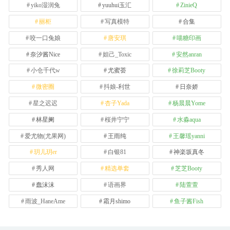
yiko湿润兔
yuuhui玉汇
ZinieQ
丽柜
写真模特
合集
咬一口兔娘
唐安琪
喵糖印画
奈汐酱Nice
妲己_Toxic
安然anran
小仓千代w
尤蜜荟
徐莉芝Booty
微密圈
抖娘-利世
日奈娇
星之迟迟
杏子Yada
杨晨晨Yome
林星阑
桜井宁宁
水淼aqua
爱尤物(尤果网)
王雨纯
王馨瑶yanni
玥儿玥er
白银81
神楽坂真冬
秀人网
精选单套
芝芝Booty
蠢沫沫
语画界
陆萱萱
雨波_HaneAme
霜月shimo
鱼子酱Fish