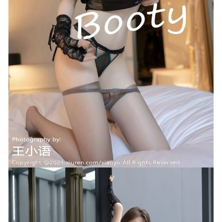
10-25
花铃 – NO.56 风纪委员死裤水x游泳课风纪委员 [93P-
715MB]
2024-06-20