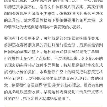
隐若现的肌肤，这种"藏与露"的平衡感，没个十年功力的摄
影师还真拿捏不住。别看文件体积有八百多兆，其实仔细
翻翻会发现里面藏着不少彩蛋，像第88张照片角落里虚化
的道具箱，放大看居然摆着下期拍摄要用的兔耳发箍，这
种细节处的伏笔倒是语画界一贯爱玩的小把戏。
要说有什么美中不足，可能就是部分场景转换略显突兀，
前脚还在赛博朋克风的霓虹灯管前摆造型，后脚突然切到
田园风的藤编吊篮上，这种跳跃式叙事虽然避免了单调，
但连贯性上多少打了点折扣。不过话说回来，芝芝Booty的
表现力确实撑得起这种多元风格，特别是穿着那件改良式
旗袍玩水枪的抓拍，水珠悬停在空中的瞬间把动态美定格
得恰到好处，这种既保留传统韵味又融入现代元素的创
意，倒是很符合语画界"新旧碰撞"的核心理念。硬盘有空间
的兄弟建议整套收藏，毕竟这种既有视觉冲击又带点艺术
性的作品，指不定哪天就成绝版资源了。