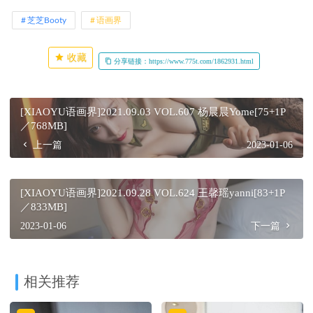
芝芝Booty
语画界
收藏
分享链接：https://www.775t.com/1862931.html
[XIAOYU语画界]2021.09.03 VOL.607 杨晨晨Yome[75+1P
／768MB]
上一篇
2023-01-06
[XIAOYU语画界]2021.09.28 VOL.624 王馨瑶yanni[83+1P
／833MB]
2023-01-06
下一篇
相关推荐