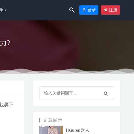
明
登录
注册
力?
包裹下
文章展示
[Xiuren秀人