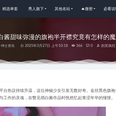
精选单套
秀人旗下
其他名站
🔥微密
必看说
白酱甜味弥漫的旗袍半开襟究竟有怎样的魔
绅士资讯
2025年3月27日 上午10:18
366
0
勿笑疯狂
.177 任务 –绅士版[150P/1.52GB]
2022-05-06
040 天台小m猫[96P1V-1.65G]
2024-02-04
人网]2024.07.17 NO.8875 谭小灵[79+1P/676MB]
2025-03-29
平台热议持续升温，这位神秘少女引发无数好奇。金丝黑色旗袍
醇子呀 – 奶牛服[24P4V-411M]
2024-07-21
与工作的灵魂，在瞥见萌白酱作品时恍然忆起青涩年华的憧憬。
19.01.09 Vol.340 徐微微mia[40+1P175M]
2022-11-27