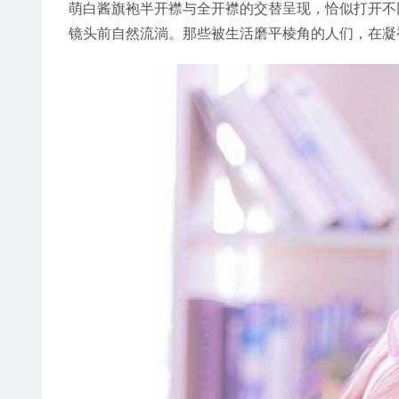
萌白酱旗袍半开襟与全开襟的交替呈现，恰似打开不
镜头前自然流淌。那些被生活磨平棱角的人们，在凝