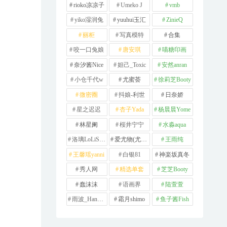
rioko凉凉子
Umeko J
vmb
yiko湿润兔
yuuhui玉汇
ZinieQ
丽柜
写真模特
合集
咬一口兔娘
唐安琪
喵糖印画
奈汐酱Nice
妲己_Toxic
安然anran
小仓千代w
尤蜜荟
徐莉芝Booty
微密圈
抖娘-利世
日奈娇
星之迟迟
杏子Yada
杨晨晨Yome
林星阑
桜井宁宁
水淼aqua
洛璃LoLiSAMA
爱尤物(尤果网)
王雨纯
王馨瑶yanni
白银81
神楽坂真冬
秀人网
精选单套
芝芝Booty
蠢沫沫
语画界
陆萱萱
雨波_HaneAme
霜月shimo
鱼子酱Fish