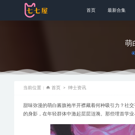
首页
最新合集
萌
蠢沫沫 –NO
当前位置：
首页
绅士资讯
不呆猫 NO.
[Xiuren秀
甜味弥漫的萌白酱旗袍半开襟藏着何种吸引力？社交
[微密圈]乙
的身影，在年轻群体中激起层层涟漪。那些埋首学业
美媛馆 – 20