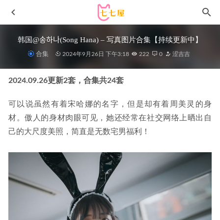
韩国@송하나(Song Hana) – 写真图片合集【持续更新中】
合集
2024年9月26日 下午3:18
222
0
涩吉吉
2024.09.26更新2套，合集共24套
可以说虽然有着宋哈娜的名字，但是却有着周美灵的身
材。傲人的身材肉眼可见，她还经常在社交网络上晒出自
己的大尺度美照，简直是无数宅男福利！
桜桃喵 – NO.209 竞泳[21P-245MB]
2025-08-29
[XIAOYU语画界]2021.10.21 VOL.637 梦心月[88+1P／
719MB]
2023-01-07
[微密圈]水蜜桃米米 –绝对精彩[29P-99MB]
2023-02-27
[Xiuren秀人网]2023.04.18 NO.6590 谭小灵[78+1P／763MB]
2023-09-24
洛璃LoLiSAMA –NO.010 吉他妹妹[73P/606MB]
2022-05-06