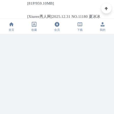
[81P/959.10MB]
[Xiuren秀人网]2025.12.31 NO.11180 夏冰冰
[77P/807.88MB]
首页
收藏
会员
下载
我的
[Xiuren秀人网]2025.12.31 NO.11181 甜妮
[81P/984.42MB]
标签
Byoru
LRXX
Natsuko夏夏子
rioko凉凉子
Umeko J
vmb
yiko湿润兔
yuuhui玉汇
ZinieQ
丽柜
写真模特
合集
咬一口兔娘
唐安琪
喵糖印画
奈汐酱Nice
妲己_Toxic
安然anran