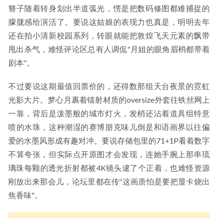
簪子随着转身划出半道弧光，愣是把数码修图都难捕捉的
朦胧感给演活了。要说这姑娘的表现力也真是，明明去年
还在拍小清新校园系列，转眼就能把敦煌飞天元素的飘带
甩出杀气，难怪评论区总有人调侃"月姐的眼角眉梢都带着
剧本"。
不过要说这期最值回票价的，还得数那组天台夜景的霓虹
光影大片。梦心月裹着镭射材质的oversize外套往铁丝网上
一靠，背后是泼墨般的城市灯火，发梢还沾着道具组特意
喷的水珠，这种潮湿的赛博朋克味儿倒是和语画界以往偏
爱的水墨风形成有趣对冲。要说存储包里的71+1P看着数字
不算夸张，但实际点开原图才会发现，连她手腕上那串琉
璃珠每颗的透光折射都被4K镜头逮了个正着，也难怪资源
刚放出来那会儿，论坛里都在传"这画质怕是要把显卡烧出
焦香味"。