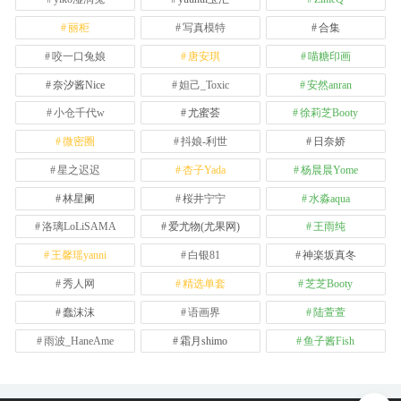
丽柜
写真模特
合集
咬一口兔娘
唐安琪
喵糖印画
奈汐酱Nice
妲己_Toxic
安然anran
小仓千代w
尤蜜荟
徐莉芝Booty
微密圈
抖娘-利世
日奈娇
星之迟迟
杏子Yada
杨晨晨Yome
林星阑
桜井宁宁
水淼aqua
洛璃LoLiSAMA
爱尤物(尤果网)
王雨纯
王馨瑶yanni
白银81
神楽坂真冬
秀人网
精选单套
芝芝Booty
蠢沫沫
语画界
陆萱萱
雨波_HaneAme
霜月shimo
鱼子酱Fish