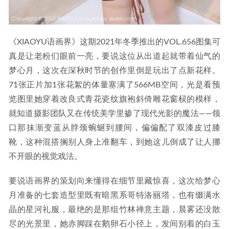
《XIAOYU语画界》这期2021年冬季推出的VOL.656图集可
真是让老粉们眼前一亮，要说这位从出道起就带着仙气的
梦心月，这次在深秋时节的创作里倒是玩出了点新花样。
71张正片加1张花絮的体量塞满了566MB空间，光是看预
览图里她穿着改良式青花瓷纹旗袍斜倚雕花窗棂的模样，
就知道摄影团队又在传统美学里掺了现代光影的魔法——领
口那抹渐变蓝从脖颈蜿蜒到腰间，偏偏配了双漆皮过膝
靴，这种混搭搁别人身上准翻车，到她这儿倒成了让人挪
不开眼的视觉戏法。
要说语画界的策划向来懂得在细节里藏惊喜，这次给梦心
月准备的七套造型里既有暗黑系哥特洛丽塔，也有缀满水
晶的星河礼服，最绝的是那组竹林禅意主题，晨雾还没散
尽的光景里，她赤脚踩在鹅卵石小径上，发间别着的白玉