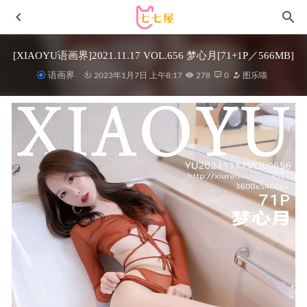
[XIAOYU语画界]2021.11.17 VOL.656 梦心月[71+1P／566MB]
语画界
2023年1月7日 上午8:17
278
0
图乐喵
姜仁卿 –NO.053 ARTGRAVIA_VOL338[98P/215MB]
2022-
05-06
[XiuRen秀人网] 2023.09.15 No.7400 王馨瑶yanni 黑丝美腿
[93P/799MB]
2024-03-16
yuuhui玉汇 – NO.110 美式甜心 [43P2V-196MB]
2025-05-09
[微密圈]白龙猫女 – 极光乳白丝袜[29P2V-82MB]
2025-07-03
抱走莫子AA – NO.68 春节特工-蛇年战姬 [90P6V-1.87GB]