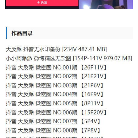
风之领域 – NO.093 蓝色死库水&白丝[35P169M]
2022-11-07