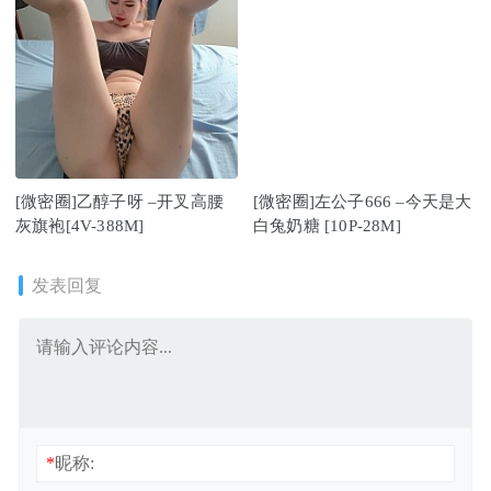
[微密圈]乙醇子呀 –开叉高腰
[微密圈]左公子666 –今天是大
灰旗袍[4V-388M]
白兔奶糖 [10P-28M]
发表回复
*
昵称: