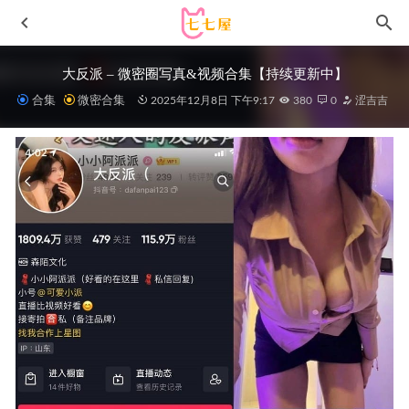
大反派 – 微密圈写真&视频合集【持续更新中】
合集
微密合集
2025年12月8日 下午9:17
380
0
涩吉吉
[Xiuren秀人网]2023.05.19 NO.6774 幼幼[81+1P／724MB]
2023-10-25
起司块wii –NO.29 宫本武藏女仆[51P/457MB]
2022-05-06
[Xiuren秀人网]2023.05.25 NO.6804 陆萱萱[81+1P／804MB]
2023-10-31
星之迟迟 – NO.264 2025年12月计划G 她只是我的妹妹
[94P1V-809MB]
2026-02-01