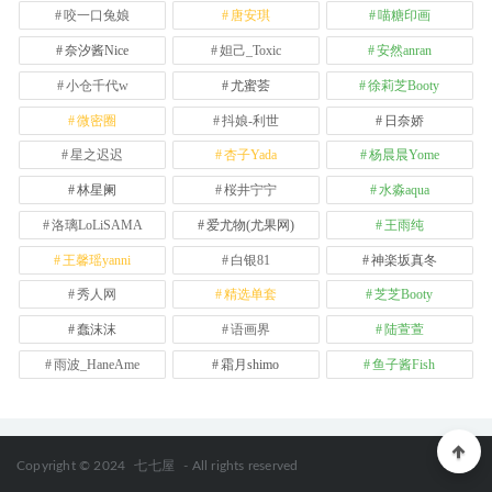
咬一口兔娘
唐安琪
喵糖印画
奈汐酱Nice
妲己_Toxic
安然anran
小仓千代w
尤蜜荟
徐莉芝Booty
微密圈
抖娘-利世
日奈娇
星之迟迟
杏子Yada
杨晨晨Yome
林星阑
桜井宁宁
水淼aqua
洛璃LoLiSAMA
爱尤物(尤果网)
王雨纯
王馨瑶yanni
白银81
神楽坂真冬
秀人网
精选单套
芝芝Booty
蠢沫沫
语画界
陆萱萱
雨波_HaneAme
霜月shimo
鱼子酱Fish
Copyright © 2024
七七屋
- All rights reserved