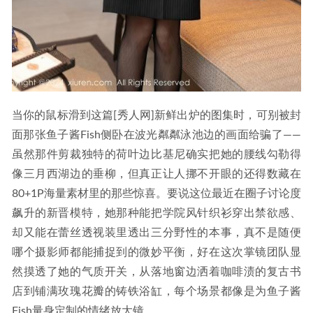
当你的鼠标滑到这篇[秀人网]新鲜出炉的图集时，可别被封
面那张鱼子酱Fish侧卧在波光粼粼泳池边的画面给骗了——
虽然那件剪裁独特的荷叶边比基尼确实把她的腰线勾勒得
像三月西湖边的垂柳，但真正让人挪不开眼的还得数藏在
80+1P海量素材里的那些惊喜。要说这位最近在圈子讨论度
飙升的新晋模特，她那种能把学院风针织衫穿出禁欲感、
却又能在蕾丝透视装里透出三分野性的本事，真不是随便
哪个摄影师都能捕捉到的微妙平衡，好在这次掌镜团队显
然摸透了她的气质开关，从落地窗边洒着咖啡渍的复古书
店到铺满玫瑰花瓣的铸铁浴缸，每个场景都像是为鱼子酱
Fish量身定制的情绪放大镜。