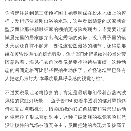
你肯定注意到第三张预览图里她赤脚踩在松木地板上的模
样，发梢还沾着刚出浴的水珠，这种看似随意的居家感造
型反而比那些精雕细琢的棚拍更考验表现力，毕竟要让慵
懒晨光里的居家服穿出高定秀场的架势，没点骨子里的镜
头天赋还真撑不起来。要说这套图最妙的细节，还得是那
组在黄昏沙滩拍的逆光剪影，鱼子酱Fish把条纹衬衫当外套
随意系着，海风把衣角吹得像是要挣脱镜头束缚，这种动
态的瞬间定格可比那些摆拍生动多了，难怪论坛里已经有
人把这几张封为"本季度最具呼吸感的视觉存档"。
不过要说最让老粉惊喜的，肯定是最后那组带着点蒸汽波
风格的霓虹灯场景——鱼子酱Fish戴着半透明的镭射墨镜斜
倚在复古点唱机旁，指尖缠绕的彩虹色丝带和背景里跳动
的像素粒子形成奇妙对冲，这种打破常规的视觉实验居然
没让模特的气场被喧宾夺主，反而把她的表现力又拔高了