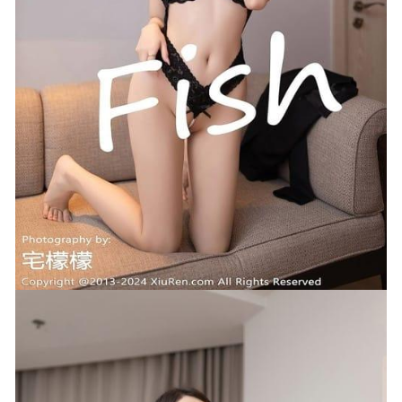
Byoru – NO.233 Mogador – Azur Lane[58P16V-1.47GB]
2025-04-10