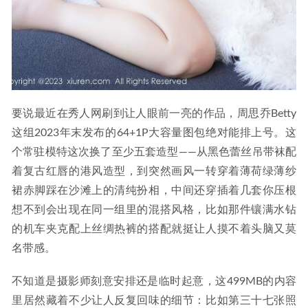
要说最近在秀人网刷到让人眼前一亮的作品，周思乔Betty
这组2023年末发布的64+1P大容量图包绝对能排上号。这
个常驻模特这次换了至少五套造型——从黑色蕾丝吊带袜配
着复古红唇的港风造型，到突然画风一转穿着薄荷绿薄纱
裙赤脚踩在沙滩上的清纯扮相，中间还穿插着几套你压根
想不到会出现在同一组里的混搭风格，比如那件镶满水钻
的机车夹克配上丝绸热裤的搭配就挺让人摸不着头脑又莫
名带感。
不知道是摄影师刻意安排还是临时起意，这499MB的内容
里居然藏着不少让人反复回味的细节：比如第三十七张照