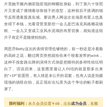
片里她手腕内侧若隐若现的蝴蝶纹身贴，到了第六十张照
片又变成了缠绕着珍珠链子的造型，这种前后不搭调的细
节反而透着股真实感。要说秀人网这次在场景布置上也真
舍得下本钱，光看背景里那些一会儿是巴洛克风格雕花镜
框、一会儿又变成工业风水泥墙的布景切换，就知道这组
片子肯定不是随便拍拍的。
周思乔Betty这次的表情管理也够绝的，前一秒还是冷着脸
的高岭之花，翻过两页突然就给你来个咬着发带的wink，
这种不按套路出牌的演绎方式倒是把模特的多样性给玩明
白了。话说回来，这套图里最让人纠结的就是那多出来
的"+1P"彩蛋照，有人猜是未公开的花絮，也有人说是拍摄
现场的搞怪自拍，反正现在论坛里为这个争论的帖子都刷
屏了。
限时福利：
永久会员仅需￥68，点击
成为会员
，名额