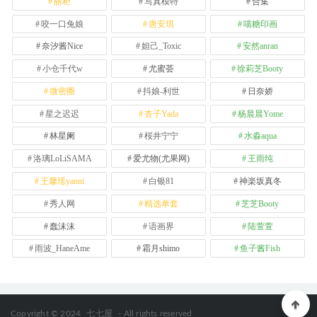
丽柜
写真模特
合集
咬一口兔娘
唐安琪
喵糖印画
奈汐酱Nice
妲己_Toxic
安然anran
小仓千代w
尤蜜荟
徐莉芝Booty
微密圈
抖娘-利世
日奈娇
星之迟迟
杏子Yada
杨晨晨Yome
林星阑
桜井宁宁
水淼aqua
洛璃LoLiSAMA
爱尤物(尤果网)
王雨纯
王馨瑶yanni
白银81
神楽坂真冬
秀人网
精选单套
芝芝Booty
蠢沫沫
语画界
陆萱萱
雨波_HaneAme
霜月shimo
鱼子酱Fish
Copyright © 2024
七七屋
- All rights reserved