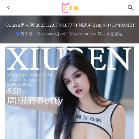
[Xiuren秀人网]2023.12.07 NO.7774 周思乔Betty[64+1P/499MB]
秀人网
2024年3月29日 下午6:16
165
0
图乐喵
秀人网 – 2021.03.23 VOL.3235 就是阿朱啊[50+1P484M]
2022-12-15
[微密圈]爆爆猪炸 – 丰乳肥臀 [10P3V-72M]
2024-05-28
Ligui丽柜 – 2020.12.01《沙滩柔情》兔子[45P77M]
2022-11-
12
[Ugirls尤果网]爱尤物专辑 NO.2840 松弛感 小文[35P/62MB]
2025-05-11