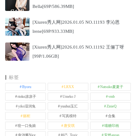
Bella[69P/586.39MB]
[Xiuren秀人网]2026.01.05 NO.11193 李沁恩
lrene[69P/933.33MB]
[Xiuren秀人网]2026.01.05 NO.11192 王俪丁呀
[99P/1.06GB]
标签
Byoru
LRXX
Natsuko夏夏子
rioko凉凉子
Umeko J
vmb
yiko湿润兔
yuuhui玉汇
ZinieQ
丽柜
写真模特
合集
咬一口兔娘
唐安琪
喵糖印画
奈汐酱Nice
妲己_Toxic
安然anran