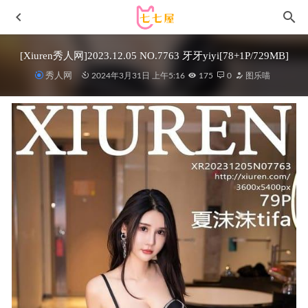
[Xiuren秀人网]2023.12.05 NO.7763 牙牙yiyi[78+1P/729MB]
秀人网
2024年3月31日 上午5:16
175
0
图乐喵
羽生三未 – NO.10 篝之雾枝 [38P-209M]
2023-09-22
奈奥米Naomi – 微密圈写真&视频合集【持续更新中】
2025-12-08
香草喵露露 –NO.036 2022春节贺图[61P/2.09GB]
2022-05-06
[Ugirls尤果网]爱尤物专辑 NO.2869 笑靥如花 西子
[35P250MB]
2025-05-13
Ligui丽柜 – 2020.12.13 Amily[104P105M]
2022-11-13