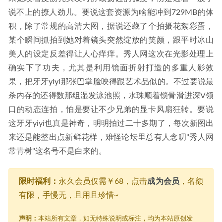
说不上的撩人劲儿。要说这套资源为啥能冲到729MB的体
积，除了常规的高清大图，据说还藏了个拍摄花絮彩蛋，
某个瞬间抓拍到她对着镜头突然绽放的笑颜，跟平时冰山
美人的设定反差得让人心痒痒。秀人网这次在光影处理上
确实下了功夫，尤其是利用镜面折射打造的多重人影效
果，把牙牙yiyi那张巴掌脸映得跟艺术品似的。不过要说最
杀内存的还得数那组湿发泳池照，水珠顺着锁骨滑进深V领
口的动态连拍，怕是要让不少兄弟的显卡风扇狂转。要说
这牙牙yiyi也真是神奇，明明拍过二十多期了，每次新图出
来还是能整出点新鲜花样，难怪论坛里总有人念叨"秀人网
常青树"这名号不是白来的。
限时福利：
永久会员仅需￥68，点击
成为会员
，名额
有限，手慢无，且用且珍惜~
声明：
本站所有文章，如无特殊说明或标注，均为本站原创发