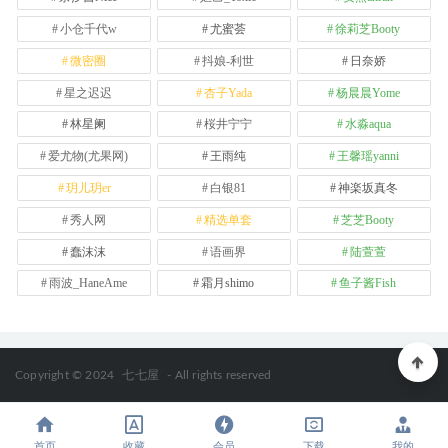
小仓千代w
尤蜜荟
徐莉芝Booty
微密圈
抖娘-利世
日奈娇
星之迟迟
杏子Yada
杨晨晨Yome
林星阑
桜井宁宁
水淼aqua
爱尤物(尤果网)
王雨纯
王馨瑶yanni
玥儿玥er
白银81
神楽坂真冬
秀人网
精选单套
芝芝Booty
蠢沫沫
语画界
陆萱萱
雨波_HaneAme
霜月shimo
鱼子酱Fish
Copyright © 2024
七七屋
- All rights reserved
首页
收藏
会员
下载
我的