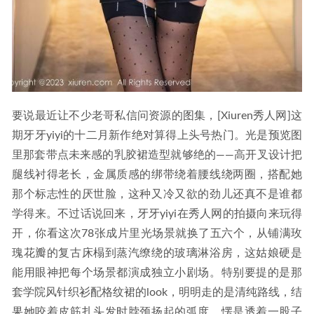
要说最近让不少老哥私信问资源的图集，[Xiuren秀人网]这
期牙牙yiyi的十二月新作绝对算得上头号热门。光是预览图
里那套带点未来感的乳胶裙造型就够绝的——高开叉设计把
腿线衬得老长，金属质感的绑带绕着腰线绕两圈，搭配她
那个标志性的厌世脸，这种又冷又欲的劲儿还真不是谁都
学得来。不过话说回来，牙牙yiyi在秀人网的拍摄向来玩得
开，你看这次78张成片里光场景就换了五六个，从铺满玫
瑰花瓣的复古床榻到蒸汽缭绕的玻璃淋浴房，这姑娘硬是
能用眼神把每个场景都演成独立小剧场。特别要提的是那
套学院风针织衫配格纹裙的look，明明走的是清纯路线，结
果她咬着皮筋扎头发时脖颈扬起的弧度，愣是透着一股子