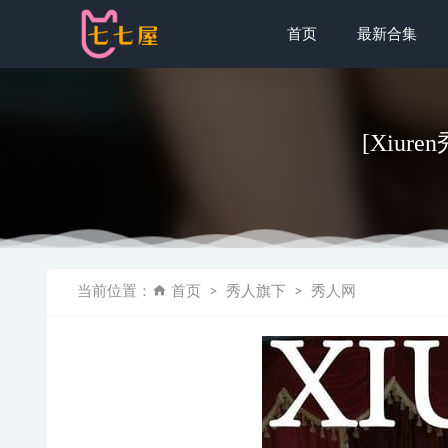
首页
最新合集
[Xiure
[Xiuren秀
当前位置：
首页
秀人旗下
秀人网
虎森森 – 蕾
桜井宁宁 – 
[Xiuren秀
kettoe N