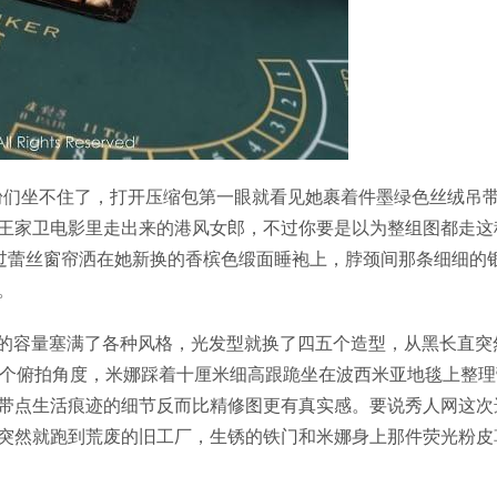
老粉们坐不住了，打开压缩包第一眼就看见她裹着件墨绿色丝绒吊
王家卫电影里走出来的港风女郎，不过你要是以为整组图都走这
过蕾丝窗帘洒在她新换的香槟色缎面睡袍上，脖颈间那条细细的
。
MB的容量塞满了各种风格，光发型就换了四五个造型，从黑长直突
那个俯拍角度，米娜踩着十厘米细高跟跪坐在波西米亚地毯上整理
带点生活痕迹的细节反而比精修图更有真实感。要说秀人网这次
突然就跑到荒废的旧工厂，生锈的铁门和米娜身上那件荧光粉皮