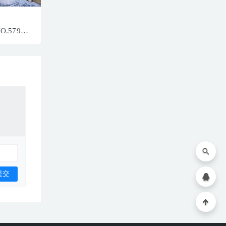
NO.5790
+1P／