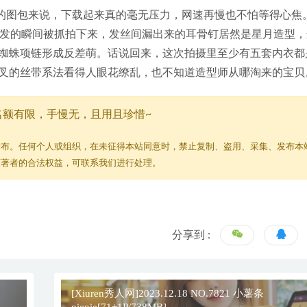
的图包来说，下载起来真的毫无压力，网速再慢也不怕等得心焦
头发的瞬间被抓拍下来，发丝间漏出来的耳骨钉居然是星月造型，
蜘蛛项链形成反差萌。话说回来，这次拍摄里至少有五套内衣都
叉的丝带系法看得人眼花缭乱，也不知道造型师从哪淘来的宝贝
名额有限，手慢无，且用且珍惜~
发布。任何个人或组织，在未征得本站同意时，禁止复制、盗用、采集、发布本
原著者的合法权益，可联系我们进行处理。
分享到 :
[Xiuren秀人网]2023.12.18 NO.7821 小薯条