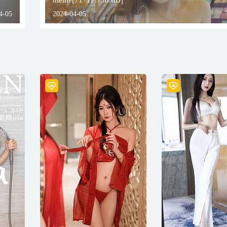
nienie[71+1P/738MB]
4-05
2024-04-05